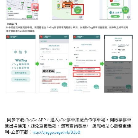
l 同步下載
uTagGo APP
，進入
eTag
停車扣繳合作停車場，開啟享停車
進出場通知，避免重覆繳款、還有查詢發票
/
一鍵報帳貼心服務更便
利
~
立即下載：
http://utaggo.page.link/B3b8