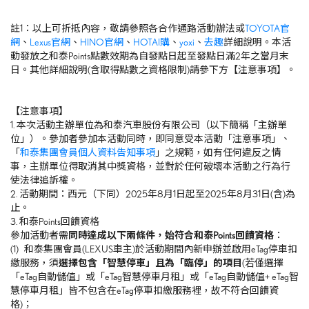
註
1
：以上可折抵內容，敬請參照各合作通路活動辦法或
TOYOTA
官
網
、
Lexus官網
、
HINO官網
、
HOTAI購
、
yoxi
、
去趣
詳細說明。本活
動發放之和泰
Points
點數效期為自發點日起至發點日滿
2
年之當月末
日。其他詳細說明
(
含取得點數之資格限制
)
請參下方【注意事項】。
【注意事項】
1. 本次活動主辦單位為和泰汽車股份有限公司（以下簡稱「主辦單
位」）。參加者參加本活動同時，即同意受本活動「注意事項」、
「
和泰集團會員個人資料告知事項
」之規範，如有任何違反之情
事，主辦單位得取消其中獎資格，並對於任何破壞本活動之行為行
使法律追訴權。
2. 活動期間：西元（下同）
2025
年8月1日起至
2025
年8月
31
日
(
含
)
為
止。
3. 和泰
Points
回饋資格
參加活動者需
同時達成以下兩條件，始符合和泰
Points
回饋資格
：
(1) 和泰集團會員
(LEXUS
車主
)
於活動期間內新申辦並啟用
eTag
停車扣
繳服務，須
選擇包含「智慧停車」且為「臨停」的項目
(
若僅選擇
「
eTag
自動儲值」或「
eTag
智慧停車月租」或「
eTag
自動儲值
+ eTag
智
慧停車月租」皆不包含在
eTag
停車扣繳服務裡，故不符合回饋資
格
)
；