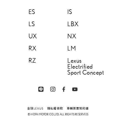
ES
IS
LS
LBX
UX
NX
RX
LM
RZ
Lexus
Electrified
Sport Concept
全球LEXUS
隱私權條款
車輛買賣契約書
© HOTAI MOTOR CO.,LTD. ALL RIGHTS RESERVED.