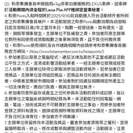
(2) 和泰集團會員申辦啟用
eTag
停車扣繳服務的
LEXUS
車牌，該車牌
於
活動期間內須全程於
Lexus Plus APP
裡綁定愛車秘書
。
4. 和泰
Points
入點時間將於
2025/9/30
前自動匯入符合活動條件者所綁
定之和泰集團會員帳戶。本活動發放之和泰
Points
點數效期為自發點
日起至發點日滿
2
年之當月末日。點數一經發送後，如有遺失、盜
領、損毀等情事發生，主辦單位不負補發之責，參加者同意主辦單
位對所有因使用或領取點數之後果無須負責，且不負任何擔保責
任。和泰
Points
使用規則及合作通路相關內容請參考和泰集團會員服
務官方網站。
(https://www.hotaimember.com.tw/hotaipoints/)
5. 參加者若以惡意之電腦程式、違反法律及其他不正當或違反活動
公平性之方式，混淆或影響活動結果者，一經主辦單位發現或經第
三人檢舉，主辦單位除得立即取消參加活動資格外，若參加者已受
領獎品，主辦單位並得追回獎品，若獎品有任何滅失或無法繳回
者，中獎者並應按市價賠償。參加者對於因違反相關規定所產生之
一切法律責任，應自行負擔，概與主辦單位無涉。
6. 參加者同意所留存或產生之任何參與本活動的資料或記錄，皆以
主辦單位之電腦系統與時間紀錄為準。本活動如任何因電腦、網
路、電話、技術或其他不可歸責於主辦單位之事由，而使參加者所
登錄之資料有遺失、錯誤或毀損所導致資料無效之情況，主辦單位
不負任何法律責任，參加者亦不得異議。
7. 主辦單位保留修改本活動及獎品、審查參加者資格等之權利，並保
留隨時取消、終止、修改或暫停與調整活動內容、活動辦法、注意