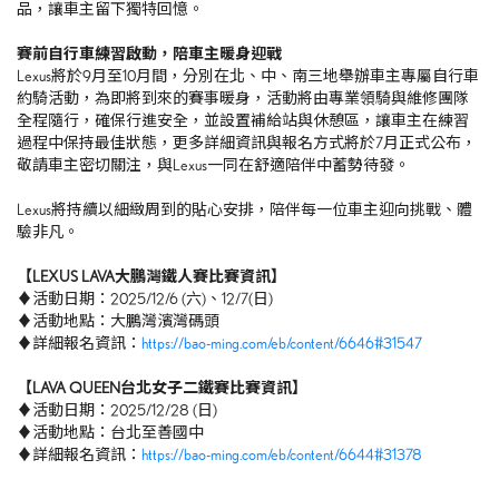
品，讓車主留下獨特回憶。
賽前自行車練習啟動，
陪車主暖身迎戰
Lexus將於9月至10月間，分別在北、中、南三地舉辦車主專屬自行車
約騎活動，為即將到來的賽事暖身，活動將由專業領騎與維修團隊
全程隨行，確保行進安全，並設置補給站與休憩區，讓車主在練習
過程中保持最佳狀態，更多詳細資訊與報名方式將於7月正式公布，
敬請車主密切關注，與Lexus一同在舒適陪伴中蓄勢待發。
Lexus將持續以細緻周到的貼心安排，陪伴每一位車主迎向挑戰、體
驗非凡。
【LEXUS LAVA
大鵬灣鐵人賽
比賽資訊】
♦活動日期：2025/12/6 (六)、12/7(日)
♦活動地點：大鵬灣濱灣碼頭
♦詳細報名資訊：
https://bao-ming.com/eb/content/6646#31547
【LAVA QUEEN
台北女子二鐵賽
比賽資訊】
♦活動日期：2025/12/28 (日)
♦活動地點：台北至善國中
♦詳細報名資訊：
https://bao-ming.com/eb/content/6644#31378