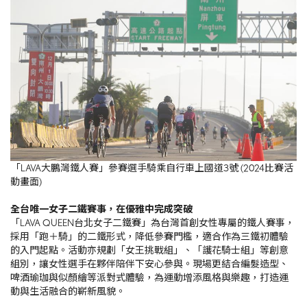
「LAVA大鵬灣鐵人賽」參賽選手騎乘自行車上國道3號 (2024比賽活
動畫面)
全台唯一女子二鐵賽事，在優雅中完成突破
「LAVA QUEEN台北女子二鐵賽」為台灣首創女性專屬的鐵人賽事，
採用「跑＋騎」的二鐵形式，降低參賽門檻，適合作為三鐵初體驗
的入門起點。活動亦規劃「女王挑戰組」、「護花騎士組」等創意
組別，讓女性選手在夥伴陪伴下安心參與。現場更結合編髮造型、
啤酒瑜珈與似顏繪等派對式體驗，為運動增添風格與樂趣，打造運
動與生活融合的嶄新風貌。