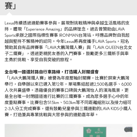
賽」
Lexus持續透過運動賽事參與，展現對挑戰精神與卓越生活風格的支
持，體現「Experience Amazing」的品牌理念，過去曾贊助由LAVA
Sports承辦之國際指標性賽事 IRONMAN台灣站，呼應品牌對自我超
越與堅持不懈精神的認同。今年Lexus將再度攜手LAVA Sports，冠名
贊助其自有品牌賽事「LAVA大鵬灣鐵人賽」與「LAVA QUEEN台北女
子二鐵賽」，透過更親民友善的入門賽事，鼓勵更多三鐵新手與車
主勇於挑戰、享受自我突破的旅程。
全台唯一國道封路自行車路線，打造鐵人封關盛會
「LAVA大鵬灣鐵人賽」被譽為年度壓軸封關賽，比賽於屏東大鵬灣
舉行，自舉辦以來已邁入第12年，單場集結超過2,500名選手、6,000
人次共襄盛舉。憑藉優良的賽事口碑與大鵬灣怡人的濱海風景，更
是全台唯一封閉國道進行比賽的三鐵賽事，成為眾多選手心中的年
度重點賽事。比賽包含51.5km、50.3km等不同距離組別以及接力組可
2-3人分工完成賽事，還有鼓勵兒童參與三鐵運動的LAVA KIDS小鐵人
賽，打造兼具專業挑戰與大眾參與的運動嘉年華。