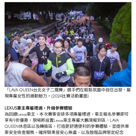
「LAVA QUEEN台北女子二鐵賽」選手們在輕鬆氛圍中自信出發，展
現專屬女性的運動魅力。(2024比賽活動畫面)
LEXUS
車主專屬禮遇，升級參賽體驗
為回饋Lexus車主，本次賽事安排多項專屬禮遇，車主報名參賽即可
享有9折優惠，現場將設置Lexus車主專屬大鵬灣報到區、LAVA
QUEEN休息區以及轉換區，打造更舒適便利的參賽體驗，並提供單
車安全檢查服務，確保騎乘皆安心無虞，以及致贈品牌限定紀念