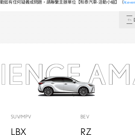
本活動如有任何疑義或問題，請聯繫主辦單位【和泰汽車-活動小組】（
ht.eve
RIENCE
AM
SUV/MPV
BEV
LBX
RZ