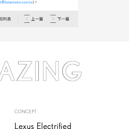
nt@hotaimotor.com.tw
)。
回列表
上一篇
下一篇
AZING
CONCEPT
Lexus Electrified