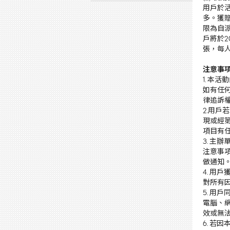
用戶於活
多。
獲贈
限為自派
戶將於2
張，每
注意事
1. 
如有任
律追訴
2.用
現或經
項目有
3. 
注意事項及
做通知
4. 
對所有
5. 
電腦、
效或無
6. 若