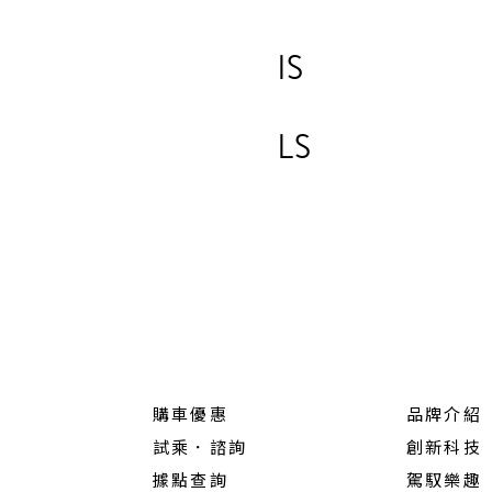
IS
LS
購車優惠
品牌介紹
試乘．諮詢
創新科技
據點查詢
駕馭樂趣