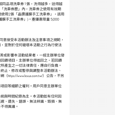
獲贈相同品項洗車券 1 張，洗得越多，送得越
洗車地圖「洗車券匣」內，洗車券之使用有效期
加油據點使用2張「晶鑽護膜手工洗車券」，該用
晶鑽護膜手工洗車券」)。
本
優惠限量 5,000
即同意接受本活動辦法及注意事項之規範，
目，並對於任何破壞本活動之行為行使法
混淆或影響本活動結果者，一經主辦單位發
領回饋項目，主辦單位得追回之，若回饋
定所產生之一切法律責任，應自行負擔。
、終止、修改或暫停與調整本活動辦法、
/www.lexus.com.tw/）公告，不另
饋項目等細節之權利。用戶同意主辦單位
系統與時間紀錄為主。本活動如有任何因
延遲、遺失、錯誤、無法辨識、毀損、無
戶不得異議。