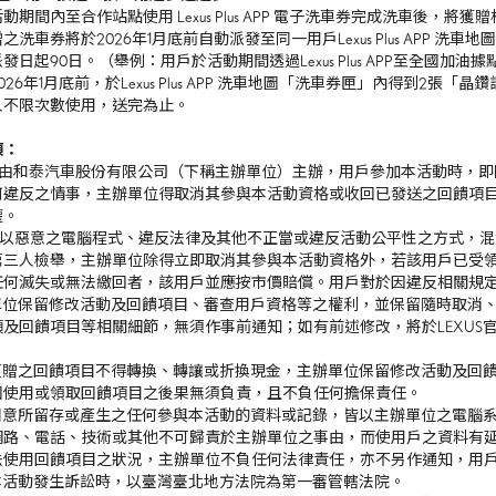
動期間內至合作站點使用 Lexus Plus APP 電子洗車券完成洗車後，將
之洗車券將於2026年1月底前自動派發至同一用戶Lexus Plus APP 
發日起90日。（舉例：用戶於活動期間透過Lexus Plus APP至全國
026年1月底前，於Lexus Plus APP 洗車地圖「洗車券匣」內得到2張「
人不限次數使用，送完為止。
項：
本活動由和泰汽車股份有限公司（下稱主辦單位）主辦，用戶參加本活動時，
何違反之情事，主辦單位得取消其參與本活動資格或收回已發送之回饋項
權。
戶若以惡意之電腦程式、違反法律及其他不正當或違反活動公平性之方式，
第三人檢舉，主辦單位除得立即取消其參與本活動資格外，若該用戶已受
任何滅失或無法繳回者，該用戶並應按市價賠償。用戶對於因違反相關規
主辦單位保留修改活動及回饋項目、審查用戶資格等之權利，並保留隨時取消
回饋項目等相關細節，無須作事前通知；如有前述修改，將於LEXUS官網（https:/
。
用戶獲贈之回饋項目不得轉換、轉讓或折換現金，主辦單位保留修改活動及回
因使用或領取回饋項目之後果無須負責，且不負任何擔保責任。
用戶同意所留存或產生之任何參與本活動的資料或記錄，皆以主辦單位之電腦
網路、電話、技術或其他不可歸責於主辦單位之事由，而使用戶之資料有
法使用回饋項目之狀況，主辦單位不負任何法律責任，亦不另作通知，用
因本活動發生訴訟時，以臺灣臺北地方法院為第一審管轄法院。