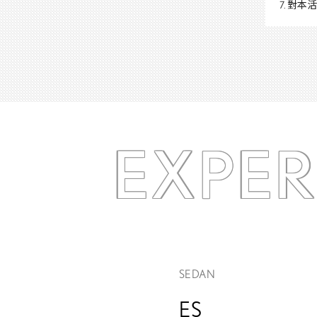
7. 對
EXPE
SEDAN
ES