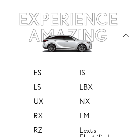
EXPERIENCE
AMAZING
ES
IS
LS
LBX
UX
NX
RX
LM
RZ
Lexus