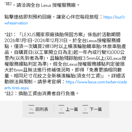
*
註
2
，請洽詢全台 Lexus 授權服務廠。
點擊連結即刻預約回廠，讓安心伴您每段旅程：
https://ourl.t
w/reservation
*註1：「LEXUS獨家原廠換胎保固方案」係指於活動期間
2026年1月1日~2026年12月31日，於全台Lexus授權服務據
點，僅須一次購買2條13吋以上橫濱輪胎轎車胎/休旅車胎產
品，自購買日(以工單開立日為主)起一年內或行駛10,000公
里內(以先到者為準)，且輪胎殘餘胎紋3.5mm以上(以Lexus授
權服務據點判定為準)，經全台Lexus授權服務據點判定破損
大於6mm且無法進行修補情況時，即得「免費更換相同數
量、相同尺寸花紋之全新橫濱輪胎(須支付工資)」。詳細活
動辦法與限制，請參考官網：
https://www.lexus.com.tw/service/p
arts-tires.aspx
*註2：換胎工資由消費者自行負擔。
回列表
上一篇
下一篇