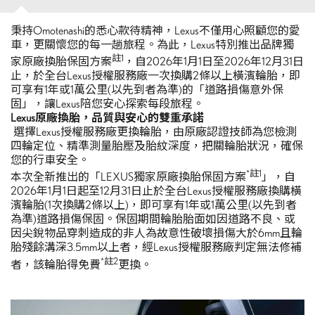
秉持Omotenashi的悉心款待精神，Lexus不僅用心照顧您的愛
車，更關懷您的每一趟旅程。為此，Lexus特別推出品牌獨
註
1
家原廠換胎保固方案
，自2026年1月1日至2026年12月31日
止，於全台Lexus授權服務廠一次換購2條以上橫濱輪胎，即
可享有1年或1萬公里(以先到者為準)的「道路損傷意外保
固」，讓Lexus陪您安心探索每段旅程。
Lexus
原廠換胎，品質與安心的雙重承諾
選擇Lexus授權服務廠更換輪胎，由原廠認證技師為您檢測
四輪定位、精準測量胎壓及胎紋深度，把關輪胎狀況，確保
您的行車安全。
*
註
1
本次全新推出的「LEXUS獨家原廠換胎保固方案
」，自
2026年1月1日起至12月31日止於全台Lexus授權服務廠換購橫
濱輪胎(1次換購2條以上)，即可享有1年或1萬公里(以先到者
為準)道路損傷保固。保固期間輪胎胎面如因道路不良、或
因尖銳物品穿刺造成的非人為故意性破壞損傷大於6mm且輪
胎殘餘溝深3.5mm以上者，經Lexus授權服務廠判定無法修補
*
註
2
者，該輪胎得免費
更換。