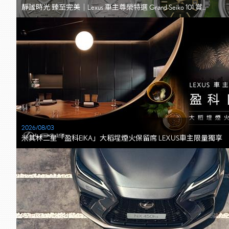
靜謐時光 臻至完美｜Lexus 車主尊榮特選 Grand Seiko 101 賞...
2026/08/03
米其林二星「盈科EIKA」大稻埕煙火保留席 LEXUS車主限量獨享