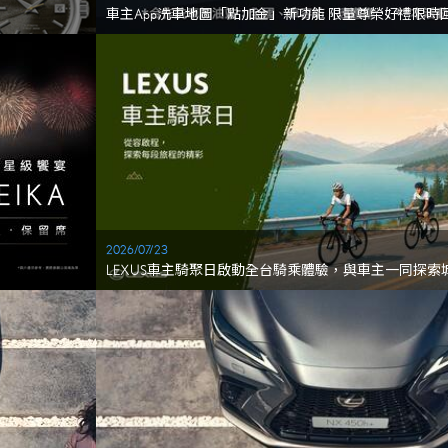
車主App洗車地圖「點加金」新功能 限量尊榮好禮限時
2026/07/23
LEXUS車主騎聚日啟動全台騎乘體驗，與車主一同探
奏