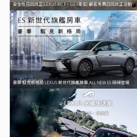
安全性召回改正(LEXUS RC F、GS F車型) 顧客免費召回改正活動
2026/04/28
豪華 馭見新格局 LEXUS 新世代旗艦房車 ALL NEW ES 磅礴登場