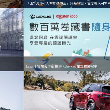
「LEXUS小小AI智能造車王」升級登場，首度導入AI
動...
2026/04/24
Lexus｜雲端客休室 攜手 Kobo Plus 讓您聽讀暢享