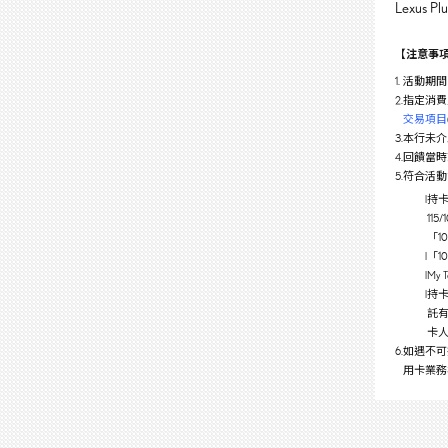
Lexus 
【注意事
1.
活動期間：11
2.
指定消費定
交易項目
3.
本行未介
4.
回饋當時
5.
符合活動
l
持卡
11
「
l
「1
l
My
l
持
託有
卡
6.
如遇不可
用卡業務