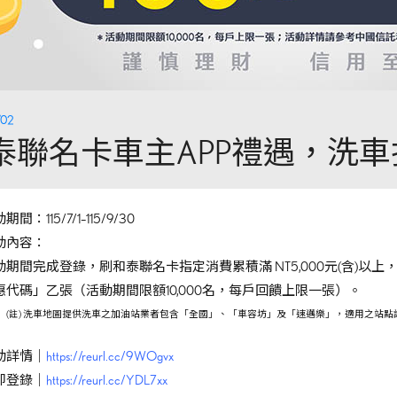
/02
泰聯名卡車主APP禮遇，洗
期間：115/7/1–115/9/30
動內容：
期間完成登錄，刷和泰聯名卡指定消費累積滿 NT5,000元(含)以上，贈 Lex
惠代碼」乙張（活動期間限額10,000名，每戶回饋上限一張）。
(註)
洗車地圖提供洗車之加油站業者包含「全國」、「車容坊」及「速邁樂」，適用之站點請
動詳情｜
https://reurl.cc/9WOgvx
即登錄｜
https://reurl.cc/YDL7xx