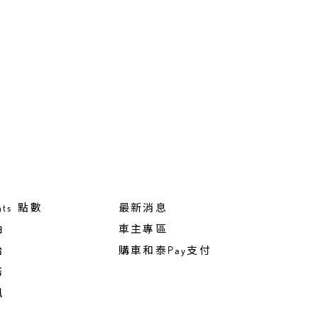
nts 點數
最新消息
油
車主專區
胎
購車和泰Pay支付
務
訊