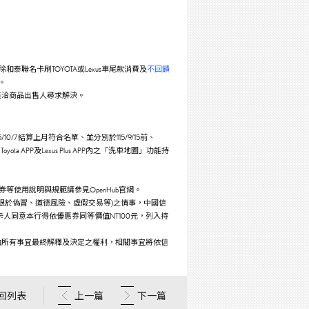
排除和泰聯名卡刷TOYOTA或Lexus車尾款消費及
不回饋
。
逕洽商品出售人尋求解決。
/10/7結算上月符合名單、並分別於115/9/15前、
ta APP及Lexus Plus APP內之「洗車地圖」功能持
電子洗車券等使用說明與規範請參見OpenHub官網。
限於偽冒、道德風險、虛假交易等)之情事，中國信
人同意本行得依優惠券同等價值NT100元，列入持
動所有事宜最終解釋及決定之權利，相關事宜將依信
回列表
上一篇
下一篇