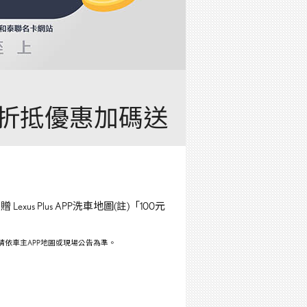
車折抵優惠加碼送
us Plus APP洗車地圖(註)「100元
依車主APP地圖或現場公告為準。