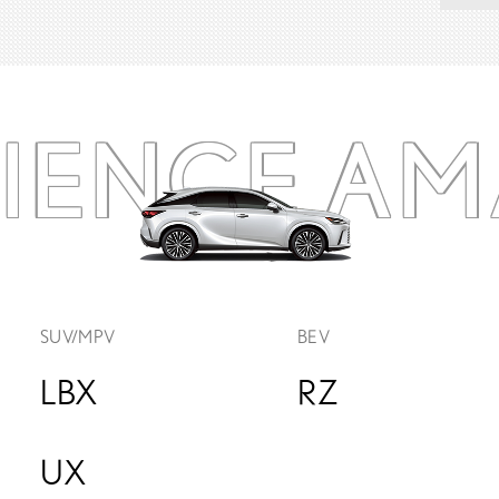
RIENCE
AM
SUV/MPV
BEV
LBX
RZ
UX