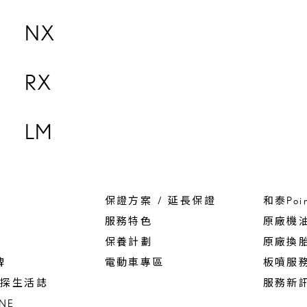
NX
RX
LM
保證方案 / 延長保證
和泰Poi
服務特色
原廠機
保養計劃
原廠換
碑
電動車專區
板噴服
 驚探生活誌
服務新
INE