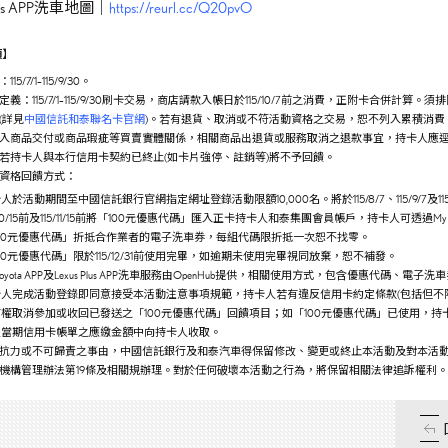
Plus APP洗車地圖｜
https://reurl.cc/Q20pvO
項】
5/7/1–115/9/30。
義：115/7/1–115/9/30刷卡交易，商店請款入帳日於115/10/7前之消費，正附卡合併計算。須
(詳見
中國信託和泰聯名卡官網
)。若有退貨、取消或不符活動資格之交易，恕不列入累積消費
入商品交付或商品瑕疵等買賣實體關係，相關商品出退貨或服務取消之退款事宜，持卡人應
若持卡人與本行信用卡契約已終止(如卡片強停、註銷等)將不予回饋。
資格回饋方式：
人於活動期間至中國信託銀行官網指定網址登錄活動限額10,000名。將於115/8/7、115/9/7及115
5/10/15前及115/11/15前將「100元優惠代碼」匯入正卡持卡人和泰集團會員帳戶，持卡人可透過My Toyo
100元優惠代碼」折抵合作業者的電子洗車券，每組代碼限折抵一次恕不找零。
00元優惠代碼」限於115/12/31前使用完畢，如逾期未使用完畢視同放棄，恕不補發。
 Toyota APP及Lexus Plus APP洗車服務由OpenHub提供，相關使用方式，包含優惠代碼、
卡人完成活動登錄即同意接受本活動注意事項規範，持卡人若有違反信用卡約定條款(包括但不
權取消參加或收回已發送之「100元優惠代碼」回饋項目；如「100元優惠代碼」已使用，持卡
人當期信用卡帳單之應繳金額中向持卡人收取。
抗力或不可歸責之事由，中國信託銀行及和泰汽車得保留修改、變更或終止本活動及對本活
機構管理辦法第19條及相關規辦理。對於任何破壞本活動之行為，將保留相關法律追訴權利。