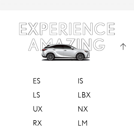
EXPERIENCE
AMAZING
ES
IS
LS
LBX
UX
NX
RX
LM