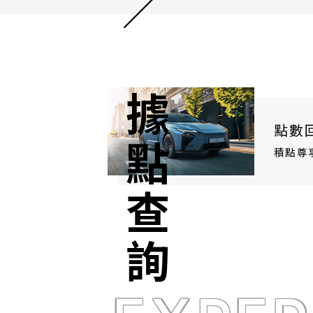
據點查詢
點數
積點尊