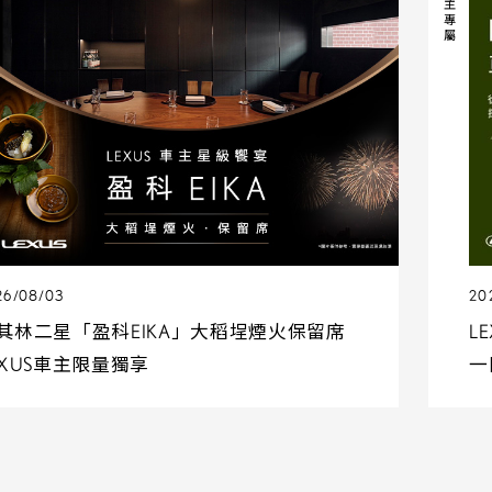
車主專屬
26/08/03
20
其林二星「盈科EIKA」大稻埕煙火保留席
L
EXUS車主限量獨享
一