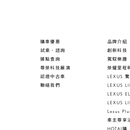
購車優惠
品牌介紹
試乘．諮詢
創新科技
據點查詢
駕馭樂趣
尊榮科技展演
榮耀里程
認證中古車
LEXUS
聯絡我們
LEXUS L
LEXUS E
LEXUS L
Lexus Pl
車主尊享
HOTAI購