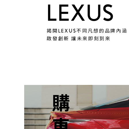
LEXUS
揭開LEXUS不同凡想的品牌內涵
啟發創新 讓未來即刻到來