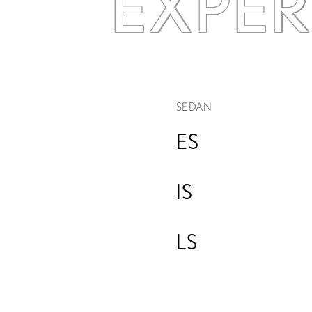
EXPE
SEDAN
ES
IS
LS