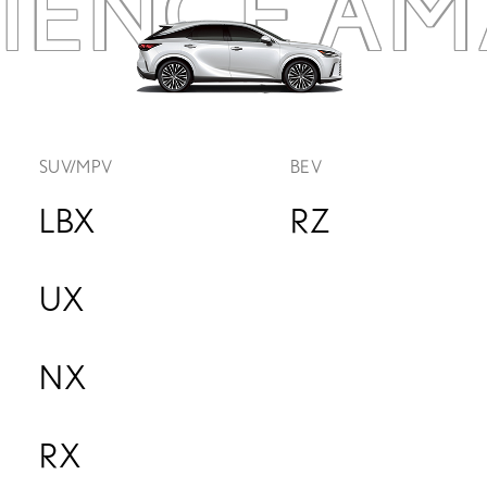
RIENCE
AM
SUV/MPV
BEV
LBX
RZ
UX
NX
RX