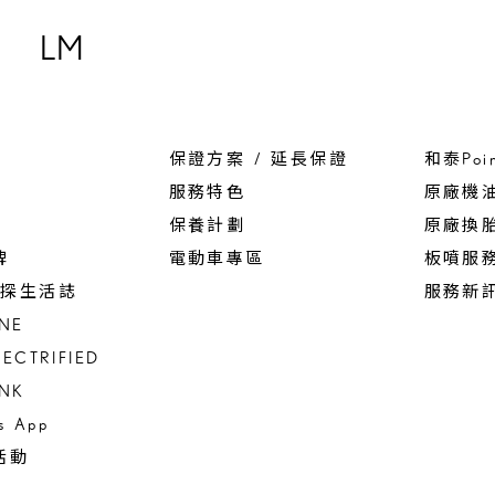
LM
保證方案 / 延長保證
和泰Poi
服務特色
原廠機
保養計劃
原廠換
碑
電動車專區
板噴服
 驚探生活誌
服務新
INE
LECTRIFIED
INK
us App
活動