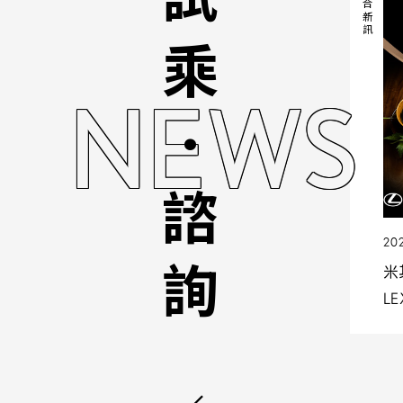
試乘．諮詢
綜合新訊
NEWS
20
米
L