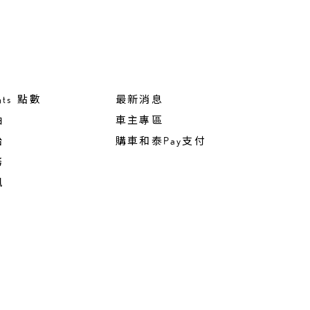
nts 點數
最新消息
油
車主專區
胎
購車和泰Pay支付
務
訊