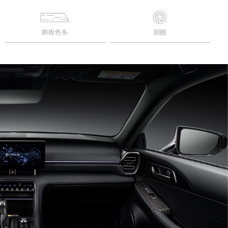
飾板色系
鋁圈