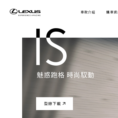
車款介紹
購車資
IS
IS
魅惑跑格 時尚馭動
魅惑跑格 時尚馭動
型錄下載