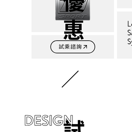
L
S
S
試乘諮詢