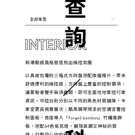
全部車型
新潮動感風格營造熱血操控氛圍
以真皮包覆的三幅式方向盤搭配換檔撥片，帶來
舒適便利的操控感；方向盤上豐富的控制選項，
讓駕駛者雙手無須離開，即可全面性地掌控行車
資訊。中控台則分別以不同的黑色材質鋪陳，令
車室更具視覺層次；酷黑鋼琴烤漆的空調音響控
制面板，首度導入「Forged bamboo」竹纖維飾
板，搭配64色氣氛燈，展現高調又神秘的質
感，勾動您心中的操駕慾望。