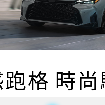
惑
跑
格
時
尚