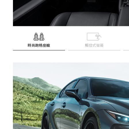
時尚跑格座艙
觸控式螢幕