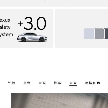
3.0
exus
+
afety
ystem
外觀
車色
內裝
性能
安全
規格配備