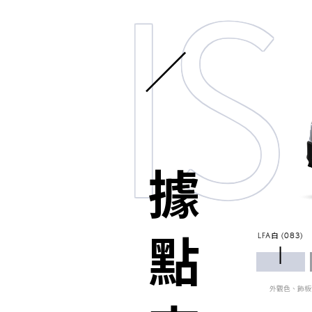
IS
據點查詢
LFA白 (083)
外觀色、飾板