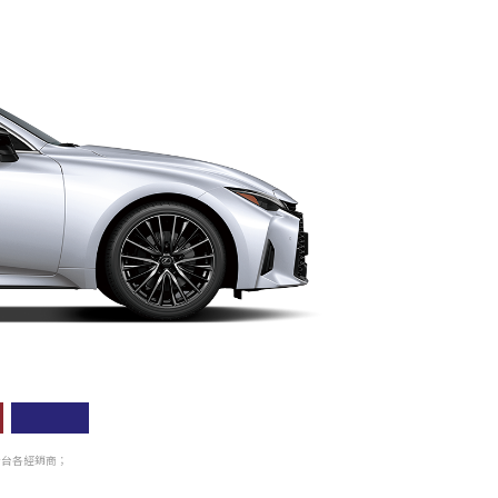
全台各經銷商
；