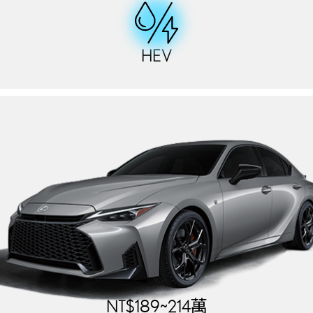
HEV
NT$189~214萬