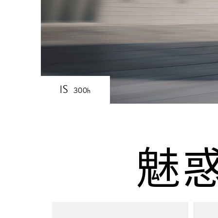
IS
300h
魅