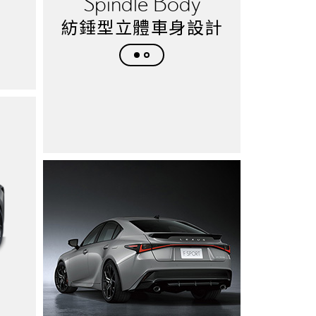
Spindle Body
霸氣
紡錘型立體車身設計
盡