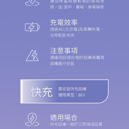
適合停留時間較長的場域使
用，如: 家中、賣場、停車場等
充電效率
NX
RX
透過AC(交流電)為車輛充電，
效率較旅充快
注意事項
建議向認證合格的設備商購買
設備進行安裝
了解BEV
了解HEV
SEDAN
IS
ES
快充
需安裝快充設備
適用車型：
BEV
適用場合
快充設備一般於公眾場域設置