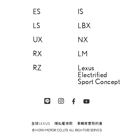
ES
IS
LS
LBX
UX
NX
RX
LM
RZ
Lexus
Electrified
Sport Concept
全球LEXUS
隱私權條款
車輛買賣契約書
© HOTAI MOTOR CO.,LTD. ALL RIGHTS RESERVED.