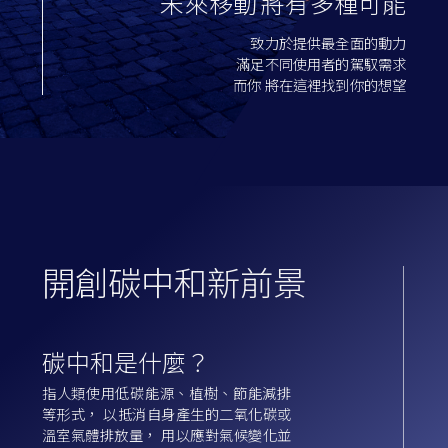
未來移動 將有多種可能
致力於提供最全面的動力
滿足不同使用者的駕馭需求
而你 將在這裡找到你的想望
開
創
碳
中
和
新
前
景
碳中和是什麼？
指人類使用低碳能源、植樹、節能減排
等形式， 以抵消自身產生的二氧化碳或
溫室氣體排放量， 用以應對氣候變化並