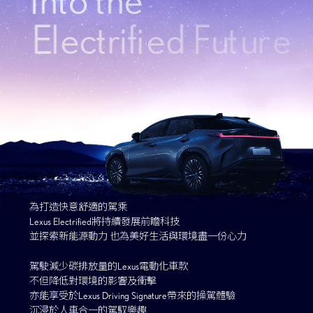
E
l
e
c
t
r
i
f
i
e
d
F
u
t
u
r
e
為打造快意舒適的駕乘
Lexus Electrified將持續發展前瞻科技
並探索新能源動力
也為美好生活與環境盡一份心力
駕駛減少碳排放量的Lexus電動化車款
不但降低對環境的影響及衝擊
亦能享受於Lexus Driving Signature帶來的操駕體驗
沉浸於人車合一的駕馭樂趣