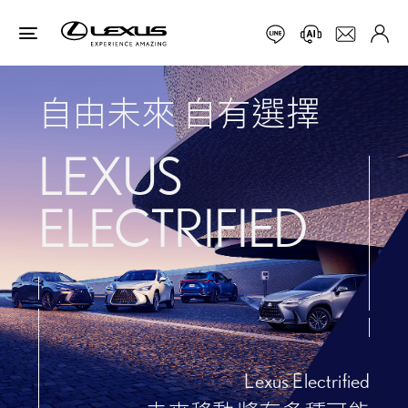
自
由
未
來
自
有
選
擇
L
E
X
U
S
E
L
E
C
T
R
I
F
I
E
D
Lexus Electrified