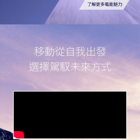
了解更多電能魅力
移
動
從
自
我
出
發
選
擇
駕
馭
未
來
方
式