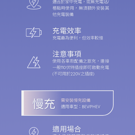
適合於家中充電，或無充電站/
適合這樣的你
樁點時使用，無須額外安裝其
他充電裝備
了解PHEV
了解HEV
推薦給想嘗試電動化車款又擔心需要適應期的你，無需改變
油車操作習慣，也能體驗到電動化車款帶來的全新駕馭感受
充電效率
及油耗優勢，讓節能與生活也能完美融合。
充電最為便利，但效率較慢
注意事項
使用各車款配備之旅充，連接
油電作動原理
一般110伏特插座即可啟動充電
(不可用於220V之插座)
慢充
需安裝慢充設備
適用車型：
BEV/PHEV
適用場合