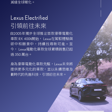
減緩全球暖化。
Lexus Electrified
引領前往未來
自2005年獨步全球推出首款豪華電動化
車款 RX 400h開始， Lexus在駕馭體驗與
碳中和願景中，持續找尋新可能。至
今， Lexus電動化車款全球累積銷售已超
過 350 萬台。
身為豪華電動化車款先驅，Lexus未來將
提供更多元化的車款，並以永續思維及
劃時代的先進科技，引領前往未來。