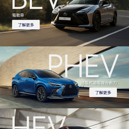
電動車
了解更多
PHEV
靜謐享受沉浸式的未來
插電式油電複合動力
了解更多
動力來源
BEV採用動力電池、PCU動力控制模組以及電動馬達所組
HEV
成。100%使用電力提供動力，煞車或減速時，電動馬達會
產生電力回充到電池裡，藉以回補電量。