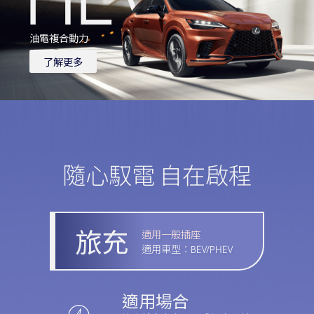
里程無憂 愜意闖蕩未來世界
少了傳統引擎震動及聲音的干擾，BEV提供你更靜謐且平穩
的沉浸式駕馭感受！
油電複合動力
動力來源
適合這樣的你
了解更多
PHEV為電動車與油電複合車的結合，搭載容量更大的動力
推薦擁抱未來、想要全新駕馭體驗的你，直接回饋的加速
電池及效能優異的電動馬達，可依靠汽油引擎，亦可選擇插
度，直覺的科技輔助，以及靜謐的乘車體驗。BEV讓你能自
電式充電。
在穿梭，每天都為乾淨的純電未來讚嘆！
兩種動力來源，自在切換，無須擔心里程焦慮！
輕順流暢 獨享優雅行進之美
隨心馭電 自在啟程
適合這樣的你
推薦給喜歡外出旅行或長途駕車的你，PHEV讓你無需顧慮
動力來源
里程問題，只需要顧及眼前美好風景！
HEV是由動力電池、PCU動力控制模組、引擎、電動馬達以
旅充
適用一般插座
RZ
ES
及ECVT電子無段變速系統所組成。
適用車型：
BEV/PHEV
採用汽油引擎和電池的智能融合，當你煞車即回收能量，減
少燃油消耗，有助於提高燃油效率並延長蓄電池的使用時
油電作動原理
間。
適用場合