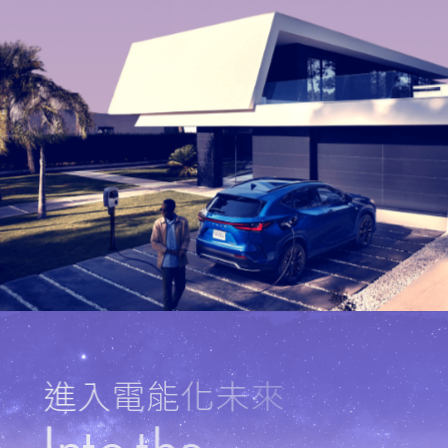
進
入
電
能
化
未
來
I
n
t
o
t
h
e