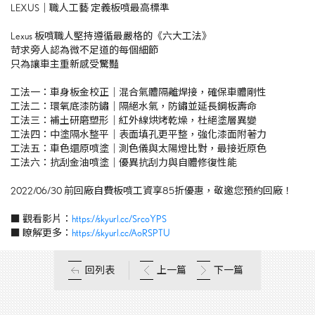
LEXUS｜職人工藝 定義板噴最高標準
Lexus 板噴職人堅持遵循最嚴格的《六大工法》
苛求旁人認為微不足道的每個細節
只為讓車主重新感受驚豔
工法一：車身板金校正｜混合氣體隔離焊接，確保車體剛性
工法二：環氧底漆防鏽｜隔絕水氣，防鏽並延長鋼板壽命
工法三：補土研磨塑形｜紅外線烘烤乾燥，杜絕塗層異變
工法四：中塗隔水整平｜表面填孔更平整，強化漆面附著力
工法五：車色還原噴塗｜測色儀與太陽燈比對，最接近原色
工法六：抗刮金油噴塗｜優異抗刮力與自體修復性能
2022/06/30 前回廠自費板噴工資享85折優惠，敬邀您預約回廠！
■ 觀看影片：
https://skyurl.cc/SrcoYPS
■ 瞭解更多：
https://skyurl.cc/AoRSPTU
回列表
上一篇
下一篇