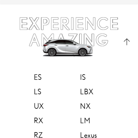
EXPERIENCE
AMAZING
ES
IS
LS
LBX
UX
NX
RX
LM
RZ
Lexus