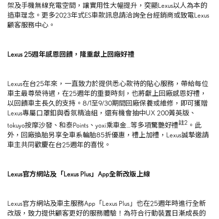
架及手機無線充電空間，讓實用性大幅提升，突顯
Lexus
以人為本的
造車理念。更多
2023
年式
ES
車款訊息請洽詢全台經銷商或致電
Lexus
顧客服務中心。
Lexus 25
週年感恩回饋，隆重獻上回廠好禮
Lexus在台
25
年來，一直致力於提供悉心款待的貼心服務，帶給每位
車主最尊榮待遇，在
25
週年的重要時刻，也將獻上回廠感恩好禮，
以回饋車主長久的支持。
8/1
至
9/30
期間回廠保養或維修，即可獲贈
Lexus
專屬口罩釦與香氛精油組，還有機會抽中
UX 200
菁英版、
註
2
tokuyo
按摩沙發、和泰
Points
、
yoxi
乘車金…等多項驚艷好禮
。此
外，回廠換胎另享全車系輪胎
85
折優惠，禮上加禮，
Lexus
誠摯邀請
車主共同歡慶在台
25
週年的喜悅。
Lexus
官方網站及「
Lexus Plus
」
App
全新改版上線
Lexus官方網站及車主服務
App
「
Lexus Plus
」也在
25
週年時進行全新
改版，致力提供顧客更好的服務體驗！為符合行動裝置日漸成長的