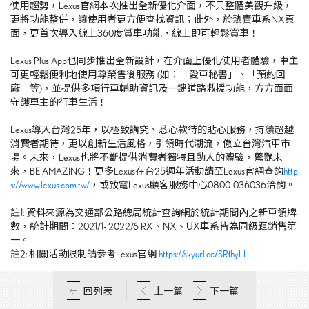
使用趨勢，
Lexus
官網本次推出全新優化介面，不只整體美觀升級，
更將功能整併，讓使用者更方便查找資訊；此外，於熱賣車系
NX
頁
面，更首次導入線上
360
度賞車功能，線上即可輕鬆賞車！
Lexus Plus App也同步推出全新設計，在介面上優化使用者體驗，車主
可更輕鬆便利地使用尊榮售後服務
(
如：「愛車秘書」、「預約回
廠」等
)
，並提供多項行車輔助資訊及一鍵道路救援功能，方方面面
守護車主的行車生活！
Lexus導入台灣
25
年，以極致講究、悉心款待的貼心服務，持續超越
消費者期待，更以創新生活風格，引領時代潮流，傲立台灣汽車市
場。未來，
Lexus
也將不斷提供消費者獨特且動人的體驗，驚艷未
來，
BE AMAZING
！更多
Lexus
在台
25
週年活動請至
Lexus
官網查詢
http
s://www.lexus.com.tw/
，或致電
Lexus
顧客服務中心
0800-036036
洽詢。
註
1:
資料來源為交通部公路總局統計查詢網於統計期間內之新車領牌
數，統計期間：
2021/1- 2022/6 RX
、
NX
、
UX
車系皆為同級距銷售第
一。
註
2:
相關活動限制請參考
Lexus
官網
https://skyurl.cc/SRfhyLI
回列表
上一篇
下一篇