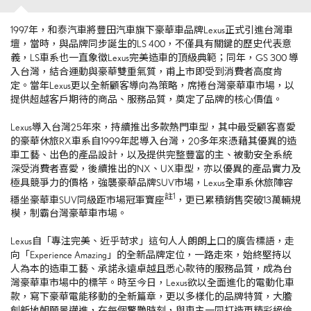
1997年，和泰汽車將豐田汽車旗下豪華車品牌
Lexus
正式引進台灣車
壇，當時，與品牌同步誕生的
LS 400
，不僅具有關鍵的歷史代表意
義，
LS
車系也一直象徵
Lexus
完美造車的頂級典範；同年，
GS 300
導
入台灣，結合運動與豪華雙重氣質，甫上市即受到消費者高度肯
定。當年
Lexus
更以全新顧客導向為策略，席捲台灣豪華車市場，以
提供超越客戶期待的商品、服務品質，奠定了品牌的核心價值。
Lexus導入台灣
25
年來，持續推出多款熱門車型，其中最受顧客喜愛
的豪華休旅
RX
車系自
1999
年起導入台灣，
20
多年來憑藉其優異的造
車工藝、出色的產品設計，以及提供完整豐富的主、被動安全系統
深受消費者喜愛，後續推出的
NX
、
UX
車型，亦以優異的產品實力及
極具競爭力的價格，強襲豪華品牌
SUV
市場，
Lexus
全車系休旅陣容
註
1
穩坐豪華車
SUV
同級距市場冠軍寶座
，更已累積銷售突破
13
萬輛規
模，制霸台灣豪華車市場。
Lexus自「專注完美、近乎苛求」這句人人朗朗上口的廣告標語，走
向「
Experience Amazing
」的全新品牌定位，一路走來，始終堅持以
人為本的造車工藝、承諾永遠卓越且悉心款待的服務品質，成為台
灣豪華車市場中的標竿。時至今日，
Lexus
欲以全面進化的電動化車
款，寫下豪華電能移動的全新篇章，更以多樣化的品牌特質，大膽
創新地朝願景邁進，在每個驚艷時刻，與車主一同打造更精彩絕倫