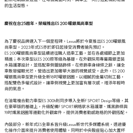
的生活型態。
慶祝在台
25
週年，榮耀推出
ES 200
曜銀風尚車型
為了慶祝品牌邁入下一個里程碑，
Lexus
將於今夏推出
ES 200
曜銀風
尚車型，
2023
年式
ES
亦於即日起接受消費者搶先預訂。
ES 200曜銀風尚車型延續過往職人造車工藝，並在各處細節上更加
精進；本次車型以
ES 200
原等級為基礎，在外觀採用專屬霧銀塗裝
水箱護罩設計，並搭配車側鍍鉻飾條，在修飾車身線條之餘，讓全
車散發耀眼光芒，營造出更加奢華大器的視覺感受。此外，
ES 200
曜銀風尚車型更升級全新
18
吋曜銀鋁圈，以細膩的金屬切削工藝，
搭配雙色多幅式設計，讓車側視覺上更加富有層次感，增添年輕時
尚的氣息。
在油電複合動力車型
ES 300h
則同步導入全新
F SPORT Design
等級，其
在豪華版的基礎上，升級配備
F SPORT
網格狀水箱護罩、燻黑飾條與
19
吋燻黑鋁圈等運動化外觀套件，提供消費者動感跑格的外觀搭配。
內裝部分，新年式
ES
全車系皆升級
Lexus
新世代多媒體系統，透過優
化操作介面來提升消費者使用體驗，同時於中央鞍座貼心加大置杯