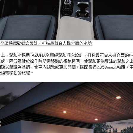
NA全環繞駕駛概念設計，打造最符合人機介面的座艙
計上，駕駛座採用
TAZUNA
全環繞駕駛概念設計，打造最符合人機介面的座
之處，降低駕駛於操作時所需移動的視線範圍，使駕駛更能專注於駕駛之
鋪陳以簡潔為基調，使車內視覺感更加開闊，搭配長達
2,850mm
之軸距，
受純電移動的旅程。