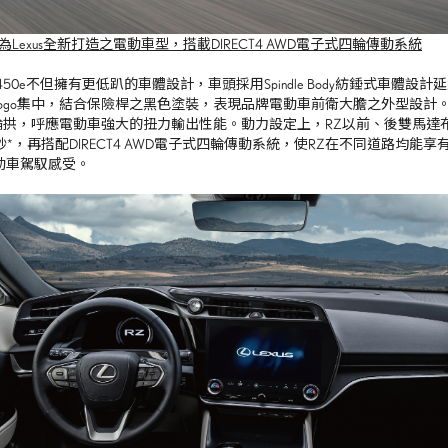
0e為Lexus全新打造之電動車型，搭載DIRECT4 AWD電子式四輪傳動系統
 450e不但擁有更低趴的車體設計，車頭採用Spindle Body紡錘式車
ogo集中，結合保險桿之黑色塗裝，表現品牌電動車前衛大膽之外型設計。
輪拱，呼應電動車強大的扭力輸出性能。動力設定上，RZ以前、後雙馬達布
3秒*，再搭配DIRECT4 AWD電子式四輪傳動系統，使RZ在不同道路均
s電動車駕馭感受。