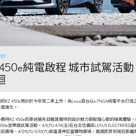
/27
Z 450e純電啟程 城市試駕活
迴
目的
RZ 450e
預計於今年第二季上市，為
Lexus
首台以
e-TNGA
純電平台打造
全面進化。
多期待
RZ 450e
的車迷搶先目睹其獨特的設計魅力與馭隨心動的操駕體驗，
450e
並舉辦試駕活動，
4/1(
六
)-4/14(
五
)
在台北信義區
LEXUS ELECTRIFIED
品
店前廣場、
4/29(
六
)-5/13(
六
)
高雄漢神巨蛋購物廣場，邀請民眾到場近距離