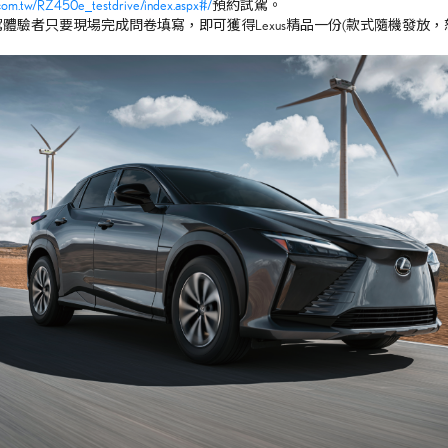
com.tw/RZ450e_testdrive/index.aspx#/
預約試駕。
駕體驗者只要現場完成問卷填寫，即可獲得
Lexus
精品一份
(
款式隨機發放，