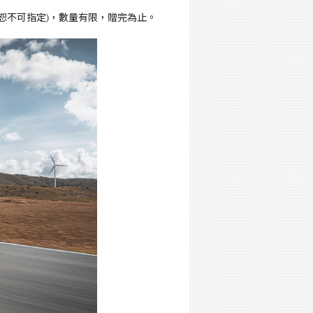
恕不可指定
)
，數量有限，贈完為止。