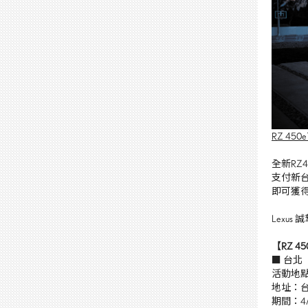
RZ 4
全新
RZ4
支付新
即可獲
Lexus
誠
【RZ 45
■ 台北
活動地
地址：
期間：
4/