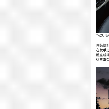
TAZU
內裝設
在就手
體座艙
恣意享