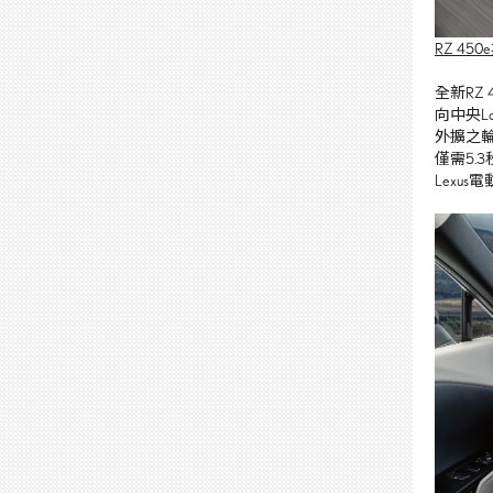
RZ 45
全新RZ
向中央L
外擴之
僅需5.
Lexu