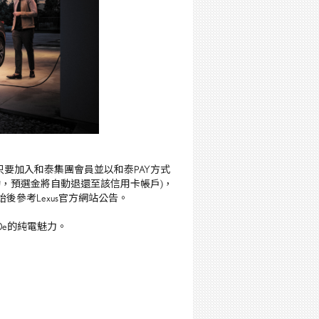
只要加入和泰集團會員並以和泰
PAY
方式
約，預選金將自動退還至該信用卡帳戶
)
，
始後參考
Lexus
官方網站公告。
0e
的純電魅力。