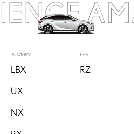
RIENCE
AM
SUV/MPV
BEV
LBX
RZ
UX
NX