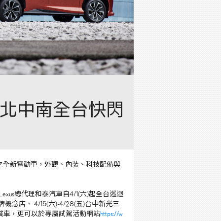
動 北中南全台快閃
之全新電動車，外觀、內裝、科技配備與
Lexus
總代理和泰汽車自
4/1(
六
)
起全台巡迴
牌概念店、
4/15(
六
)-4/28(
五
)
台中新光三
賞車，更可以於專屬試駕活動網站
https://w