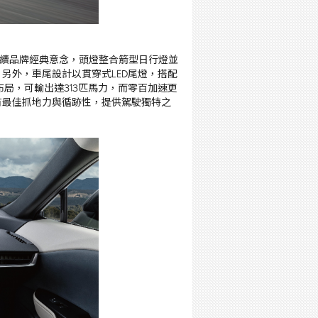
體設計延續品牌經典意念，頭燈整合箭型日行燈並
另外，車尾設計以貫穿式LED尾燈，搭配
局，可輸出達313匹馬力，而零百加速更
能享有最佳抓地力與循跡性，提供駕駛獨特之