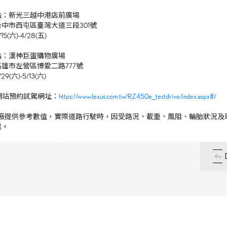
點：新光三越
中港店前廣場
台中市西屯區臺灣大道三段
301
號
/15(
六
)-4/28(
五
)
點：漢神巨蛋購物廣場
高雄市左營區博愛二路
777
號
/29(
六
)-5/13(
六
)
網站預約試駕網址：
https://www.lexus.com.tw/RZ450e_testdrive/index.aspx#/
原廠提供參考數值，實際道路行駛時，因受路況、載重、風阻、輪胎狀況及
異。