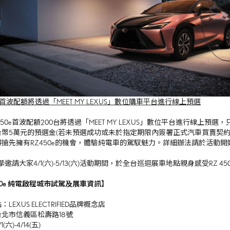
50e首波配額將透過「MEET MY LEXUS」數位購車平台進行線上預選
50e
首波配額
200
台
將透過「
MEET MY LEXUS
」數位平台進行線上預選，
台幣
5
萬元的預選金
(
若未預選成功或未於指定期限內簽署正式汽車買賣契
得搶先擁有
RZ450e
的機會，體驗純電車的駕馭魅力。詳細辦法請於活動開
摯邀請大家
4/1(
六
)-5/13(
六
)
活動期間，於全台巡迴展車地點親身感受
RZ 45
0e
純電啟程
城市試駕及展車資訊】
點：
LEXUS ELECTRIFIED
品牌概念店
台北市信義區松壽路
18
號
1(
六
)-4/14(
五
)