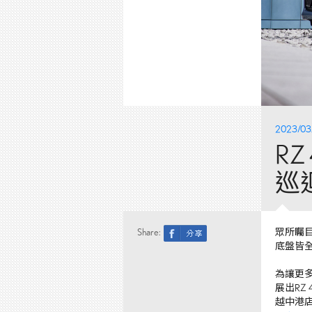
2023/03
R
巡
Share:
眾所矚
底盤皆
為讓更
展出
RZ 
越中港