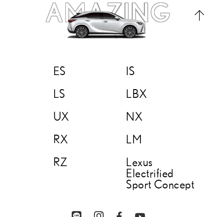
AMAZING
ES
IS
LS
LBX
UX
NX
RX
LM
RZ
Lexus
Electrified
Sport Concept