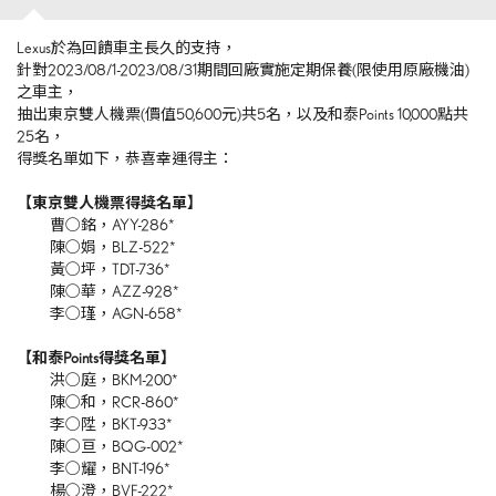
Lexus於為回饋車主長久的支持，
針對2023/08/1-2023/08/31期間回廠實施定期保養(限使用原廠機油)
之車主，
抽出東京雙人機票(價值50,600元)共5名，以及和泰Points 10,000點共
25名，
得獎名單如下，恭喜幸運得主：
【東京雙人機票得獎名單】
曹○銘，AYY-286*
陳○娟，BLZ-522*
黃○坪，TDT-736*
陳○華，AZZ-928*
李○瑾，AGN-658*
【和泰Points得獎名單】
洪○庭，BKM-200*
陳○和，RCR-860*
李○陞，BKT-933*
陳○亘，BQG-002*
李○耀，BNT-196*
楊○澄，BVF-222*