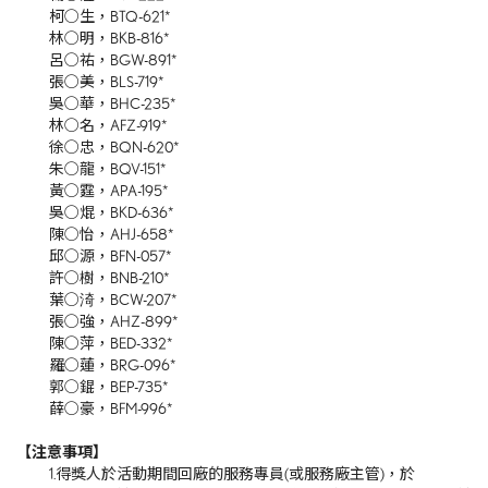
柯○生，BTQ-621*
林○明，BKB-816*
呂○祐，BGW-891*
張○美，BLS-719*
吳○華，BHC-235*
林○名，AFZ-919*
徐○忠，BQN-620*
朱○龍，BQV-151*
黃○霆，APA-195*
吳○焜，BKD-636*
陳○怡，AHJ-658*
邱○源，BFN-057*
許○樹，BNB-210*
葉○渏，BCW-207*
張○強，AHZ-899*
陳○萍，BED-332*
羅○蓮，BRG-096*
郭○錕，BEP-735*
薛○豪，BFM-996*
【注意事項】
1.得獎人於活動期間回廠的服務專員(或服務廠主管)，於