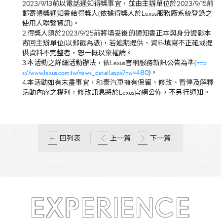
2023/9/13前以電話通知得獎事宜，並由主辦單位於2023/9/15前
郵寄領獎通知書給得獎人(依據得獎人於Lexus服務廠系統登錄之
使用人聯繫資訊)。
2.得獎人須於2023/9/25前將填妥後的通知書正本與身分證影本
寄回主辦單位(以郵戳為憑)，若逾期提供、資料填寫不正確或提
供資料不完整者，恕一概以棄權論。
3.本活動之詳細活動辦法，依Lexus官網服務新訊公告為準(
http
s://www.lexus.com.tw/news_detail.aspx?nw=480
)。
4.本活動如有未盡事宜，和泰汽車擁有保留、修改、暫停及解釋
活動內容之權利，修改訊息將於Lexus官網公佈，不另行通知。
回列表
上一篇
下一篇
EXPERIENCE