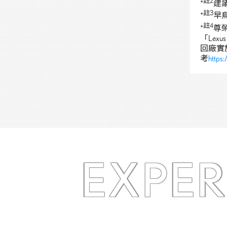
註
2
*
建
註
3
*
早
註
4
*
尊
「Lex
回廠實
考
https:
EXPE