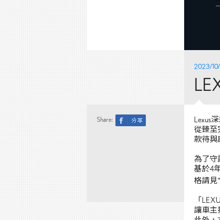
2023/10/
L
Lex
Share:
從臻至
款待與
為了守護
基於4
格請見
「LE
讓車主
此外，