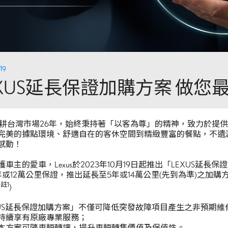
19
EXUS延長保證加購方案 做您
us深耕台灣市場26年，始終秉持著「以客為尊」的精神，致力於提
完美的據點環境、舒適自在的客休空間到精緻豐富的餐點，不遺
感動！
車主的愛車，Lexus於2023年10月19日起推出「LEXUS延長
年或12萬公里保證，推出延長至5年或14萬公里(先到為準)之加
註
1
*
)
XUS延長保證加購方案」不僅可降低突發故障項目產生之非預期
持續享有原廠專業服務；
本方案可隨車輛轉讓，提升車輛轉售價值及保值性。