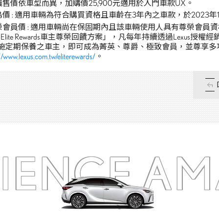
議售價依車型而異，加購價25,900元適用於入門車款UX。
鳥價 : 適用車輛為符合購買資格且車齡在3年內之車款，於2023
榮會員價 : 適用車輛尚在保固期內且該車輛使用人具有尊榮會員資格之
us Elite Rewards車主尊榮回饋方案」，凡每年持續透過Lex
施定期保養之車主，即可成為菁英、尊爵、極致會員，並尊享多
//www.lexus.com.tw/eliterewards/
。
RIENCE
AM