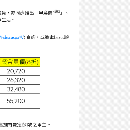
註
3
會員，亦同步推出「早鳥價*
」、
車生活。
/index.aspx#/
) 查詢，或致電Lexus顧
實施有費定保1次之車主。