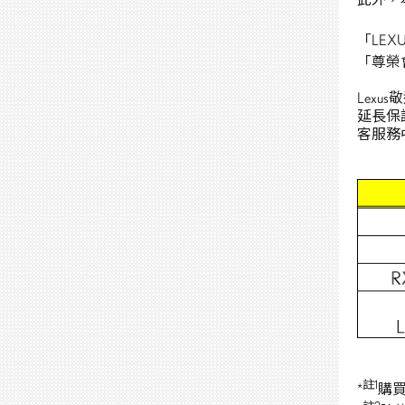
「LEX
「尊榮
Lex
延長保證
客服務中
註
1
*
購買