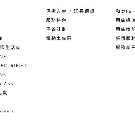
保證方案 / 延長保證
和泰Poi
服務特色
原廠機
保養計劃
原廠換
碑
電動車專區
板噴服
 驚探生活誌
服務新
INE
LECTRIFIED
INK
us App
活動
reers