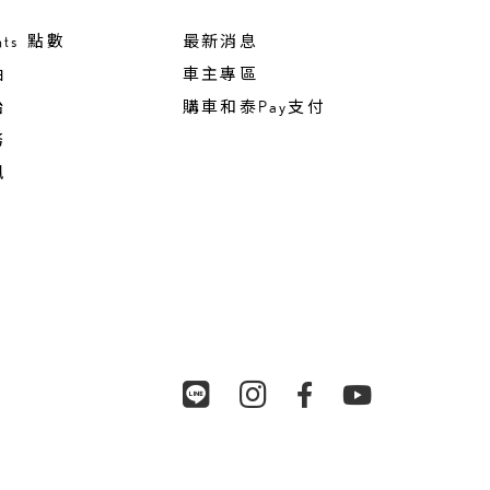
nts 點數
最新消息
油
車主專區
胎
購車和泰Pay支付
務
訊