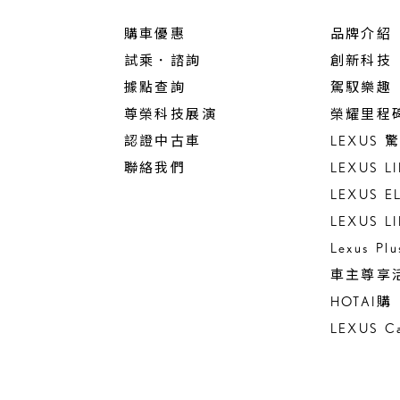
購車優惠
品牌介紹
試乘．諮詢
創新科技
據點查詢
駕馭樂趣
尊榮科技展演
榮耀里程
認證中古車
LEXUS
聯絡我們
LEXUS L
LEXUS E
LEXUS L
Lexus Pl
車主尊享
HOTAI購
LEXUS Ca