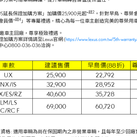
註
2
US延長保證加購方案」加購價25,900元起*
。針對早鳥、尊榮
註
4
會員價*
」等專屬禮遇，精心為每一位車主創造完美的尊榮用
us敬邀車主回廠，尊享極致禮遇。
加購方案詳情請至Lexus官網 (
https://www.lexus.com.tw/5th-warranty
心0800-036-036洽詢。
資格 : 適用車輛為尚在保固期內之非營業車輛，且每年至少回廠