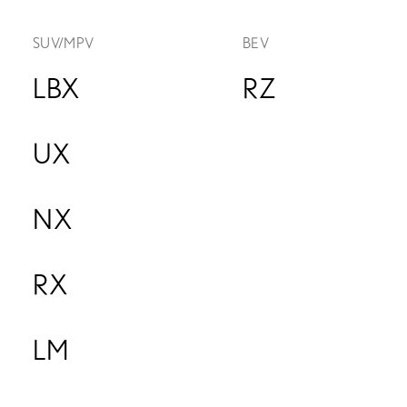
SUV/MPV
BEV
LBX
RZ
UX
NX
RX
LM