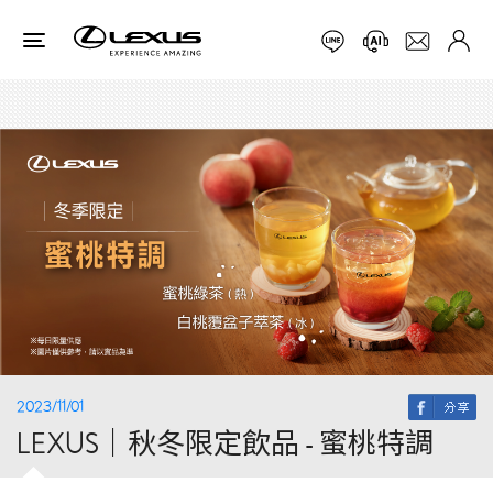
2023/11/01
LEXUS｜秋冬限定飲品 - 蜜桃特調