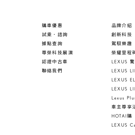
購車優惠
品牌介紹
試乘．諮詢
創新科技
據點查詢
駕馭樂趣
尊榮科技展演
榮耀里程
認證中古車
LEXUS
聯絡我們
LEXUS L
LEXUS E
LEXUS L
Lexus Pl
車主尊享
HOTAI購
LEXUS Ca