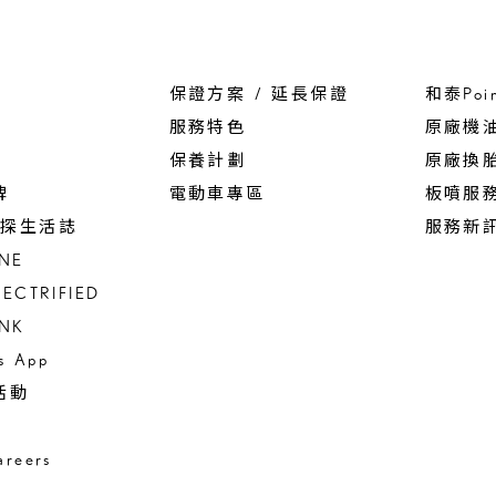
保證方案 / 延長保證
和泰Poi
服務特色
原廠機
保養計劃
原廠換
碑
電動車專區
板噴服
 驚探生活誌
服務新
INE
LECTRIFIED
INK
us App
活動
reers