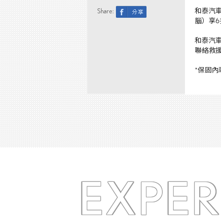
Share:
和泰汽
腦）享
6
和泰汽
聯絡救
*
保固內
EXPE