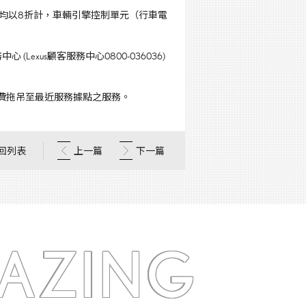
均以
8
折計，車輛引擎控制單元（行車電
務中心
(Lexus
顧客服務中心
0800-036036)
費拖吊至最近服務據點之服務。
回列表
上一篇
下一篇
AZING