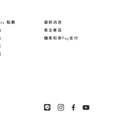
nts 點數
最新消息
油
車主專區
胎
購車和泰Pay支付
務
訊