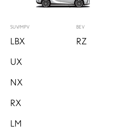
SUV/MPV
BEV
LBX
RZ
UX
NX
RX
LM