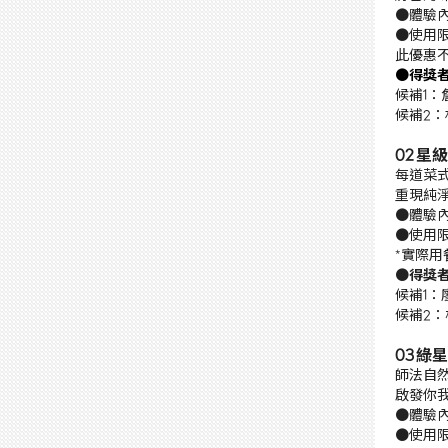
●體驗內容
●使用限
此優惠
●得獎
候補1：
候補2：
02
星級
每道菜
重現純
●體驗內容
●使用限
*實際
●得獎
候補1：
候補2：
03
綠星餐
師法自
啟發你
●體驗內
●使用限