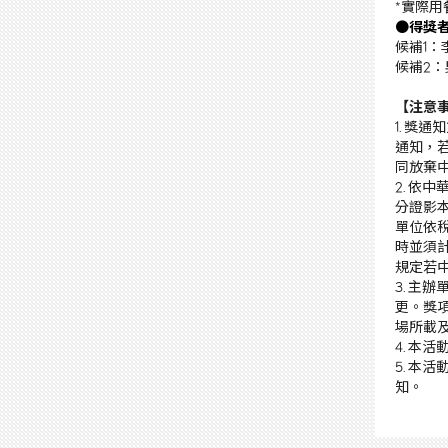
*實際
●得獎
候補1：
候補2：
【注意
1. 
通知，若
同放棄
2. 依
分證影
單位依
時並須
規定若
3. 
更。獎
場所載
4. 本
5. 本
知。