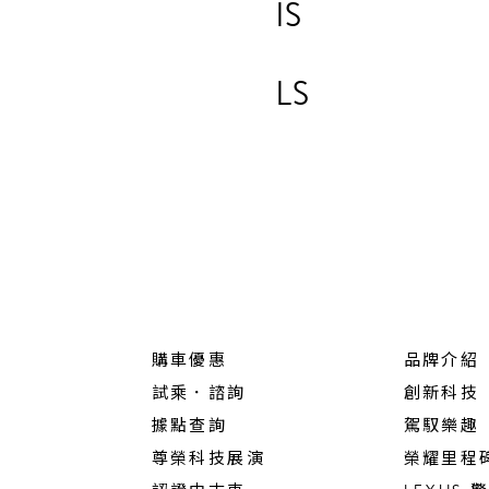
IS
LS
購車優惠
品牌介紹
試乘．諮詢
創新科技
據點查詢
駕馭樂趣
尊榮科技展演
榮耀里程