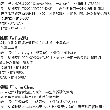
：提供HOSU 2024 Summer Menu（一組兩位），價值共NT$7,656
制：兌換時間自2024/10/20至12/31止，需至少提前一週預約用餐時間。
不包含酒精與無酒精飲料（可另行付費加點）＊實際用餐菜色以餐廳供餐
者：洪
*
杰，B*B-8331
詹
*
欽，A
*
B-9777
林
*
雲，B
*
Y-8381
推薦「enPure瀞」
式則完美融入環境友善種植之在地茶、小農食材
淨的真味本質
：提供Fine Dining（一組兩位），價值共NT$9,416
制：兌換時間2024/09/20至11/30止，需至少提前一週預約用餐時間。
用餐菜色以餐廳供餐為主
者：蕭
*
晴，B
*
E-8981
廖
*
翔，B
*
S-9806
楊
*
毅，B
*
H-6987
廳「Thomas Chien」
然，自建築到餐食皆融入環保、再生與減碳的實踐
我以更具意識的選擇自日常實踐永續精神
容：提供午餐套餐（一組兩位），價值共NT$6,000
制：兌換時間2024/09/20至12/25止，需至少提前一週預約用餐時間。