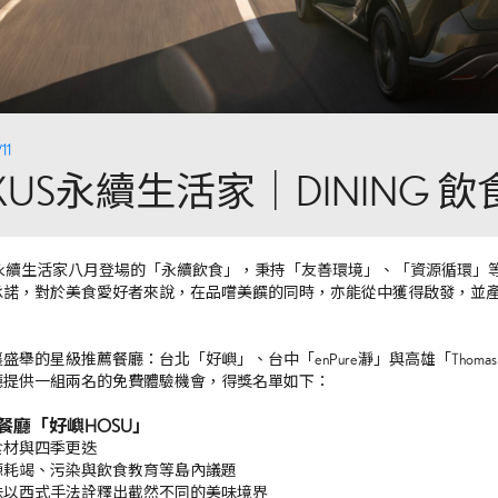
11
EXUS永續生活家｜DINING 
US 永續生活家八月登場的「永續飲食」，秉持「友善環境」、「資源循環
承諾，對於美食愛好者來說，在品嚐美饌的同時，亦能從中獲得啟發，並
盛舉的星級推薦餐廳：台北「好嶼」、台中「enPure瀞」與高雄「Thomas C
廳提供一組兩名的免費體驗機會，得獎名單如下：
星餐廳「好嶼HOSU」
食材與四季更迭
源耗竭、污染與飲食教育等島內議題
味以西式手法詮釋出截然不同的美味境界