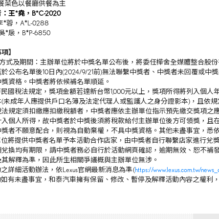
用餐菜色以餐廳供餐為主
者：王
*
堯，B
*
C-2020
李
*
蓉，A
*
L-0288
吳
*
扆，B
*
P-6850
事項】
獎通知方式及期間：主辦單位將於中獎名單公布後，將委任樺舍全媒體整合股
於公布名單後10日內(2024/9/21前)無法聯繫中獎者、中獎者未回覆
中獎資格。中獎者將依候補名單順延。
中華民國稅法規定，獎項金額若達新台幣1,000元以上，獎項所得將列入個
本(未成年人應提供戶口名簿及法定代理人或監護人之身分證影本)，且依
稅法規定須扣繳應扣繳稅額者，中獎者應依主辦單位指示預先繳交獎項之
計入個人所得，故中獎者於中獎後須將稅款給付主辦單位後方可領獎，且
中獎者不願意配合，則視為自動棄權，不具中獎資格。其他未盡事宜，悉
主辦單位將提供中獎者名單予本活動合作店家，由中獎者自行聯繫店家進行兌
項兌換均有期限，請中獎者務必自行於活動網頁確認，逾期無效、恕不補
及其解釋為準，因此所生相關爭議概與主辦單位無涉。
活動之詳細活動辦法，依Lexus官網最新消息為準 (
https://www.lexus.com.tw/news
活動如有未盡事宜，和泰汽車擁有保留、修改、暫停及解釋活動內容之權利，修