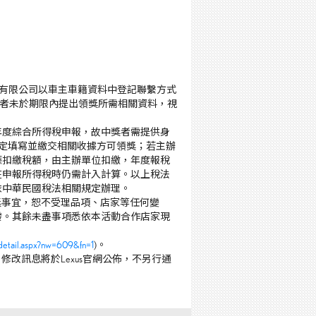
份有限公司以車主車籍資料中登記聯繫方式
或中獎者未於期限內提出領獎所需相關資料，視
人年度綜合所得稅申報，故中獎者需提供身
規定填寫並繳交相關收據方可領獎；若主辦
應扣繳稅額，由主辦單位扣繳，年度報稅
在申報所得稅時仍需計入計算。以上稅法
依中華民國稅法相關規定辦理。
獎事宜，恕不受理品項、店家等任何變
發。其餘未盡事項悉依本活動合作店家現
_detail.aspx?nw=609&fn=1
)。
改訊息將於Lexus官網公佈，不另行通