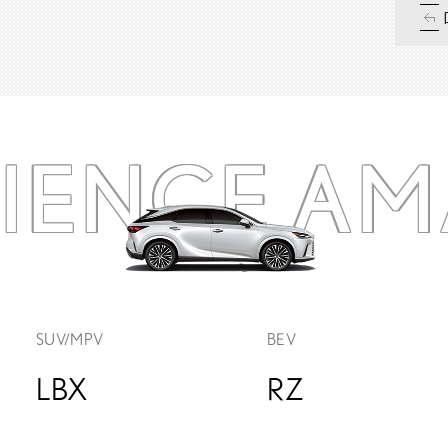
RIENCE
AM
SUV/MPV
BEV
LBX
RZ