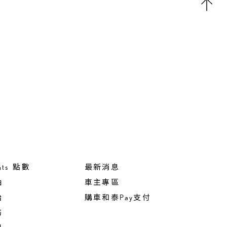
nts 點數
最新消息
油
車主專區
胎
購車和泰Pay支付
務