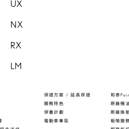
UX
NX
RX
LM
保證方案 / 延長保證
和泰Poi
服務特色
原廠機
保養計劃
原廠換
碑
電動車專區
板噴服