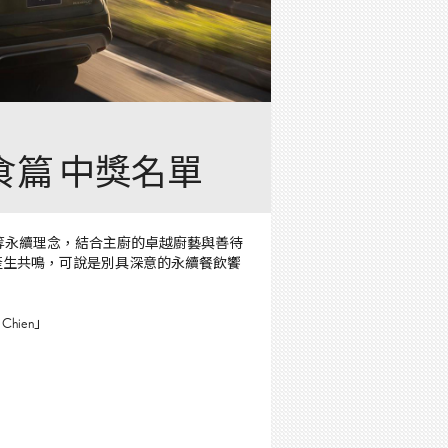
飲食篇 中獎名單
」等永續理念，結合主廚的卓越廚藝與善待
產生共鳴，可說是別具深意的永續餐飲饗
hien」