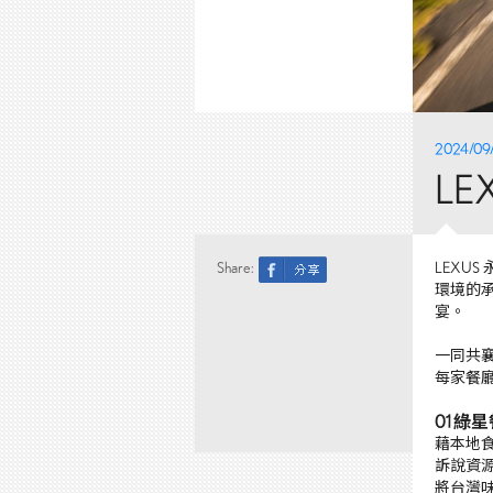
2024/09/
L
Share:
LEX
環境的
宴。
一同共襄
每家餐
01 綠
藉本地
訴說資
將台灣