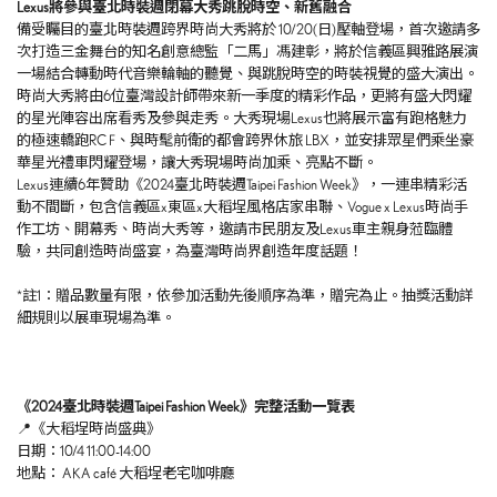
Lexus
將參與臺北時裝週閉幕大秀
跳脫時空、新舊融合
備受矚目的臺北時裝週跨界時尚大秀將於 10/20(日)壓軸登場，首次邀請多
次打造三金舞台的知名創意總監「二馬」馮建彰，將於信義區興雅路展演
一場結合轉動時代音樂輪軸的聽覺、與跳脫時空的時裝視覺的盛大演出。
時尚大秀將由6位臺灣設計師帶來新一季度的精彩作品，更將有盛大閃耀
的星光陣容出席看秀及參與走秀。大秀現場Lexus也將展示富有跑格魅力
的極速轎跑RC F、與時髦前衛的都會跨界休旅 LBX，並安排眾星們乘坐豪
華星光禮車閃耀登場，讓大秀現場時尚加乘、亮點不斷。
Lexus連續6年贊助《2024臺北時裝週Taipei Fashion Week》，一連串精彩活
動不間斷，包含信義區x東區x大稻埕風格店家串聯、Vogue x Lexus時尚手
作工坊、開幕秀、時尚大秀等，邀請市民朋友及Lexus車主親身蒞臨體
驗，共同創造時尚盛宴，為臺灣時尚界創造年度話題！
*註1：贈品數量有限，依參加活動先後順序為準，贈完為止。抽獎活動詳
細規則以展車現場為準。
《
2024
臺北時裝週
Taipei Fashion Week
》完整活動一覽表
📍《大稻埕時尚盛典》
日期：10/4 11:00-14:00
地點： AKA café 大稻埕老宅咖啡廳