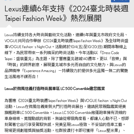
Lexus連續6年支持《2024臺北時裝週
Taipei Fashion Week》熱烈展開
Lexus持續支持各大時尚與藝術文化活動，連續6年與臺北市政府文化局、
VOGUE共同合作舉辦《2024臺北時裝週Taipei Fashion Week》及全球時尚盛
事VOGUE Fashion`s Night Out。活動將於10/4(五)至10/20(日) 期間串聯線上
線下，為民眾帶來一系列精采的時尚活動。今年活動以「Dress Code
Taipei：盛裝臺北」為主題，除了響應臺北建城140週年，更以「音樂」與
「時裝」的跨界創意，展現臺北城市多元而自由的文化魅力，與Lexus的
品牌精神「Experience Amazing」－持續致力於提供多元且獨一無二的驚艷
生活風格不謀而合！
Lexus
於微風信義打造時尚展車區
LC 500 Convertible
邀您鑑賞
為響應《2024臺北時裝週Taipei Fashion Week》與VOGUE Fashion`s Night Out
活動，Lexus在微風信義東側大門打造時尚展台，邀請民眾親臨鑑賞絕美
旗艦跑車LC 500 Convertible。Lexus LC 500 Convertible敞篷跑車擁有流線的
車身線條、寬闊動感的背影，無論從哪個角度看，都讓人心動不已、想即
刻駕著它出行享受駕馭快感，完美呈現Lexus極致、不妥協的造車工藝。
現場更規劃贈獎與抽獎活動，社群按讚打卡即可獲得「Lexus堅米果」、