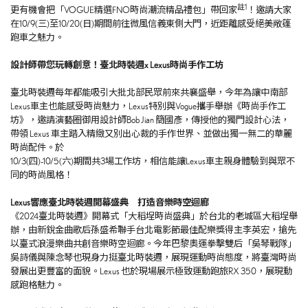
註
1
更有機會把「VOGUE精選FNO時尚潮流精品禮包」帶回家
！邀請大家
在10/9(三)至10/20(日)期間前往微風信義東側大門，近距離感受絕美敞篷
跑車之魅力。
設計師帶您玩轉創意！臺北時裝週
x Lexus
時尚手作工坊
臺北時裝週每年都能吸引大批北部民眾前來共襄盛舉，今年為讓中南部
Lexus車主也能感受時尚魅力，Lexus特別與Vogue攜手舉辦《時尚手作工
坊》，邀請演藝圈御用設計師Bob Jian 簡國彥，傳授他的獨門設計心法，
帶領 Lexus 車主踏入精緻又別出心裁的手作世界、並做出獨一無二的華麗
時尚配件。於
10/3(四)-10/5(六)期間共3場工作坊，相信能讓Lexus車主親身體驗到與眾不
同的時尚風格！
Lexus
響應臺北時裝週開幕盛典 打造音樂時空迴廊
《2024臺北時裝週》開幕式「大稻埕時尚盛典」於台北的老城區大稻埕舉
辦，由新銳金曲歌后孫盛希聯手台北電影節最佳配樂獎得主李英宏，搶先
以臺式浪漫樂曲共創音樂時空迴廊。今年巴黎奧運拳擊雙后「吳琴戰隊」
吳詩儀與陳念琴也現身力挺臺北時裝週，展現運動時尚態度，將臺灣時尚
發展出更豐富的面貌。Lexus 也於現場展示極致運動跑旅RX 350，展現動
感跑格魅力。