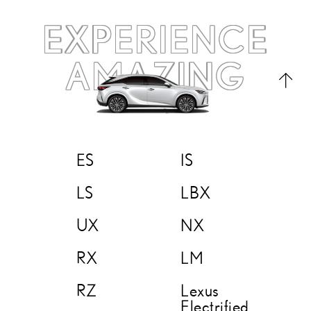
EXPERIENCE
AMAZING
ES
IS
LS
LBX
UX
NX
RX
LM
RZ
Lexus
Electrified