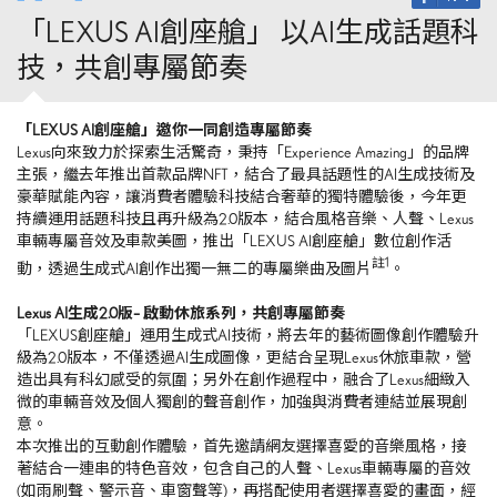
「LEXUS AI創座艙」 以AI生成話題科
技，共創專屬節奏
「LEXUS AI創座艙」邀你一同創造專屬節奏
Lexus向來致力於探索生活驚奇，秉持「Experience Amazing」的品牌
主張，繼去年推出首款品牌NFT，結合了最具話題性的AI生成技術及
豪華賦能內容，讓消費者體驗科技結合奢華的獨特體驗後，今年更
持續運用話題科技且再升級為2.0版本，結合風格音樂、人聲、Lexus
車輛專屬音效及車款美圖，推出「LEXUS AI創座艙」數位創作活
註
1
動，透過生成式AI創作出獨一無二的專屬樂曲及圖片
。
Lexus AI
生成
2.0
版
–
啟動休旅系列，共創專屬節奏
「LEXUS創座艙」運用生成式AI技術，將去年的藝術圖像創作體驗升
級為2.0版本，不僅透過AI生成圖像，更結合呈現Lexus休旅車款，營
造出具有科幻感受的氛圍；另外在創作過程中，融合了Lexus細緻入
微的車輛音效及個人獨創的聲音創作，加強與消費者連結並展現創
意。
本次推出的互動創作體驗，首先邀請網友選擇喜愛的音樂風格，接
著結合一連串的特色音效，包含自己的人聲、Lexus車輛專屬的音效
(如雨刷聲、警示音、車窗聲等)，再搭配使用者選擇喜愛的畫面，經