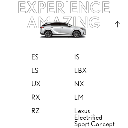
EXPERIENCE
AMAZING
ES
IS
LS
LBX
UX
NX
RX
LM
RZ
Lexus
Electrified
Sport Concept