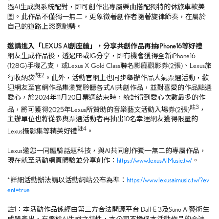
過AI生成與系統配對，即可創作出專屬樂曲搭配獨特的休旅車款美
圖。此作品不僅獨一無二，更象徵著創作者隨著旋律節奏，在屬於
自己的道路上恣意馳騁。
邀請進入「
LEXUS AI
創座艙」，分享共創作品再抽
iPhone16
等好禮
網友生成作品後，透過FB或IG分享，即有機會獲得全新iPhone16
(128G)手機乙支，或Lexus X Gold Class聯名影廳觀影券(2張)、Lexus旅
註
2
行收納袋
。此外，活動官網上也同步舉辦作品人氣票選活動，歡
迎網友至官網作品集瀏覽聆聽各式AI共創作品，並對喜愛的作品點選
愛心，於2024年11月20日票選結束時，統計得到愛心次數最多的作
註
3
品，將可獲得2025年Lexus所贊助的音樂藝文活動入場券(2張)
，
主辦單位也將從參與票選活動者再抽出10名幸運網友獲得限量的
註
4
Lexus攝影集等精美好禮
。
Lexus邀您一同體驗話題科技，與AI共同創作獨一無二的專屬作品，
現在就至活動網頁體驗並分享創作：
https://www.lexusAIMusic.tw/
。
*詳細活動辦法請以活動網站公布為準：
https://www.lexusaimusic.tw/?ev
ent=true
註1：本活動作品係經由第三方合法開源平台 Dall-E 3及Suno AI藝術生