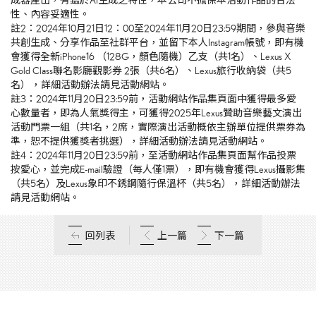
成器產出，有鑑於AI生成之特性，本公司不擔保本活動作品的合法
性、內容妥適性。
註2：2024年10月21日12：00至2024年11月20日23:59期間，參與音樂
共創生成、分享作品至社群平台，並留下本人Instagram帳號，即有機
會獲得全新iPhone16 （128G，顏色隨機）乙支（共1名）、Lexus X
Gold Class聯名影廳觀影券
2
張（共6名）、Lexus旅行收納袋（共5
名）
，詳細活動辦法請見活動網站。
註3：2024年11月20日23:59前，活動網站作品集頁面中獲得最多愛
心數量者，即為人氣獎得主，可獲得2025年Lexus贊助音樂藝文演出
活動門票一組（共1名，2席，實際演出活動概依主辦單位提供票券為
準，恕不提供獲獎者挑選），詳細活動辦法請見活動網站。
註4：2024年11月20日23:59前，至活動網站作品集頁面幫作品投票
按愛心，並完成E-mail驗證（每人僅1票），即有機會獲得Lexus攝影集
（共5名）及Lexus象印不銹鋼隨行保溫杯（共5名），詳細活動辦法
請見活動網站。
回列表
上一篇
下一篇