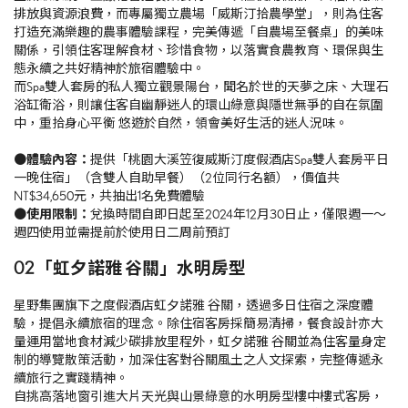
排放與資源浪費，而專屬獨立農場「威斯汀拾農學堂」，則為住客
打造充滿樂趣的農事體驗課程，完美傳遞「自農場至餐桌」的美味
關係，引領住客理解食材、珍惜食物，以落實食農教育、環保與生
態永續之共好精神於旅宿體驗中。
而Spa雙人套房的私人獨立觀景陽台，聞名於世的天夢之床、大理石
浴缸衛浴，則讓住客自幽靜迷人的環山綠意與隱世無爭的自在氛圍
中，重拾身心平衡 悠遊於自然，領會美好生活的迷人況味。
●體驗內容：
提供「桃園大溪笠復威斯汀度假酒店Spa雙人套房平日
一晚住宿」（含雙人自助早餐）（2位同行名額），價值共
NT$34,650元，共抽出1名免費體驗
●
使用限制：
兌換時間自即日起至2024年12月30日止，僅限週一～
週四使用並需提前於使用日二周前預訂
02 「虹夕諾雅 谷關」水明房型
星野集團旗下之度假酒店虹夕諾雅 谷關，透過多日住宿之深度體
驗，提倡永續旅宿的理念。除住宿客房採簡易清掃，餐食設計亦大
量運用當地食材減少碳排放里程外，虹夕諾雅 谷關並為住客量身定
制的導覽散策活動，加深住客對谷關風土之人文探索，完整傳遞永
續旅行之實踐精神。
自挑高落地窗引進大片天光與山景綠意的水明房型樓中樓式客房，