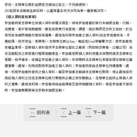
修改，主辦單位將於品牌官方網站公告之，不另做通知。
(10)若因本活動發生訴訟時，以臺灣臺北地方法院為第一審管轄法院。
《個人資料告知事項》
參加者同意主辦單位依個人資料保護法規定，得為參加者基於執行本抽獎活動、行銷、
消費者、客戶管理與服務、廣告或商業行為管理、調查、統計與研究分析之目的，於台
灣地區及網際網路可達區域蒐集、處理及利用參加者之個人資料(包含參加者姓名、手
機號碼、收件地址、車牌等)。主辦單位將以App、電話或Email等聯繫方式，使參加者知
悉權益事項，並將個人資料提供予主辦單位委託之廠商（例如物流業者、公關公司）及
本活動配合之商家進行贈獎相關事宜。參加者依照個人資料保護法得隨時請求主辦單位
查閱、給予複本、或補正參加者之個人資料，亦得隨時洽主辦單位表達拒絕主辦單位繼
續蒐集、處理、利用或刪除參加者之個人資料；參加者同意由主辦單位持續蒐集、處
理、利用參加者所提供之個人資料，截至參加者主動請求主辦單位刪除、停止處理或利
用該個人資料之日或主辦單位執行業務所必需之保存期間止，主辦單位始終止其個人資
料之蒐集、處理及利用。參加者得自由選擇是否提供相關個人資料，惟若參加者不提供
時，參加者瞭解將無法參與本抽獎活動。
回列表
上一篇
下一篇