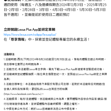
週四使用（每週五、六及連續假期含2024年12月31日、2025年1月25
日~2月1日、2月28日、3月1日、4月3日~4月5日、5月30日~5月31日
皆不適用），並需提前於使用日二週前預訂
立即開啟Lexus Plus App並綁定車輛
https://www.lexus.com.tw/app/lexusplus/
在「
尊享情報
」中，探索並登記體驗專屬您的永續生活！
活動辦法
1. 活動時間: 西元(下同)2024年8月26日起至12月31日(含)止，惟每月體驗主題公布時間，
依主辦單位實際公布時間為準。
2. 活動方式: 本活動限Lexus車主參與，需先下載Lexus Plus App新增愛車並驗證成功後，
於活動網頁登記體驗抽獎。(每位車主僅限登記一次，並預設以Lexus Plus App綁定之車牌
為準)
3. 活動主辦單位：本活動由和泰汽車股份有限公司主辦，若對於本活動有任何問題(包
含個人資料告知事項)，歡迎私訊Lexus台灣官方粉絲團
(https://www.facebook.com/lexus.tw)。
4. 活動獎項：每月1主題體驗，依活動網頁公布為準。實際體驗內容依合作店家/飯店/旅
行社現場提供者為準，並保留體驗內容最終解釋、調整之權利。
5. 中獎名單公布方式：將於Lexus官網最新消息公布中獎名單。