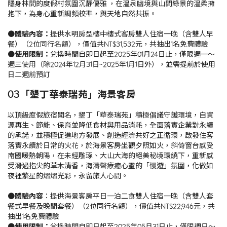
隱身林間的度假村氛圍沉靜優雅 ，在溫泉幽境與山間綠景的溫柔擁
抱下，為身心重新調頻校準，與天地自然共振。
●體驗內容：
提供水明房型樓中樓式客房雙人住宿一晚（含雙人早
餐）（2位同行名額），價值共NT$31,532元，共抽出1名免費體驗
●使用限制：
兌換時間自即日起至2025年01月24日止，僅限週一～
週三使用（除2024年12月31日~2025年1月1日外），並需提前於使用
日二週前預訂
03 「墾丁華泰瑞苑」海景客房
以頂級度假旅宿聞名，墾丁「華泰瑞苑」積極倡議守護環境，自資
源再生、節能、保育並降低食材與用品消耗，全面落實企業對永續
的承諾，並積極促進地方發展、創造經濟共好之正循環，啟發住客
落實永續於日常的火花，於海景客房坐觀夕照如火，斜倚窗台感受
南國暖熱朝陽，在未經雕琢、大山大海的絕美秘境環繞下，重新感
受滑過指尖的草木清香，海濤聲療癒心靈的「慢遊」氛圍，化做如
夜裡繁星的熠熠光彩，永留旅人心間。
●體驗內容
：提供海景客房平日一泊二食雙人住宿一晚（含雙人套
餐式早餐及晚間套餐）（2位同行名額），價值共NT$22,946元，共
抽出1名免費體驗
●使用限制：
兌換時間自即日起至2025年05月31日止，僅限週日～