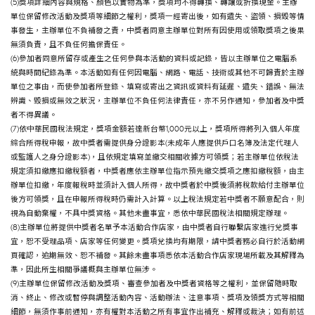
(5)獎項詳細內容與規格、顏色以實物為準，獎項均不得轉換、轉讓或折換現金。主辦
單位保留修改活動及獎項等細節之權利，獎項一經寄出後，如有遺失、盜領、損毀等情
事發生，主辦單位不負補發之責，中獎者同意主辦單位對所有因使用或領取獎項之後果
無須負責，且不負任何擔保責任。
(6)參加者同意所留存或產生之任何參與本活動的資料或記錄，皆以主辦單位之電腦系
統與時間紀錄為準。本活動如有任何因電腦、網路、電話、技術或其他不可歸責於主辦
單位之事由，而使參加者所登錄、填寫或寄出之資訊或資料有延遲、遺失、錯誤、無法
辨識、毀損或無效之狀況，主辦單位不負任何法律責任，亦不另作通知，參加者及中獎
者不得異議。
(7)依中華民國稅法規定，獎項金額若達新台幣1,000元以上，獎項所得將列入個人年度
綜合所得稅申報，故中獎者需提供身分證影本(未成年人應提供戶口名簿及法定代理人
或監護人之身分證影本)，且依規定填寫並繳交相關收據方可領獎；若主辦單位依稅法
規定須扣繳應扣繳稅額者，中獎者應依主辦單位指示預先繳交獎項之應扣繳稅額，由主
辦單位扣繳，年度報稅時並須計入個人所得，故中獎者於中獎後須將稅款給付主辦單位
後方可領獎，且在申報所得稅時仍需計入計算。以上稅法規定若中獎者不願意配合，則
視為自動棄權，不具中獎資格。其他未盡事宜，悉依中華民國稅法相關規定辦理。
(8)主辦單位將提供中獎者名單予本活動合作店家，由中獎者自行聯繫店家進行兌獎事
宜，恕不受理品項、店家等任何變更。獎項兌換均有期限，請中獎者務必自行於活動網
頁確認，逾期無效、恕不補發。其餘未盡事項悉依本活動合作店家現場所載及其解釋為
準，因此所生相關爭議概與主辦單位無涉。
(9)主辦單位保留修改活動及獎項、審查參加者及中獎者資格等之權利，並保留隨時取
消、終止、修改或暫停與調整活動內容、活動辦法、注意事項、獎項及領獎方式等相關
細節，無須作事前通知，亦有權對本活動之所有事宜作出補充、解釋或裁決；如有前述