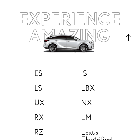
EXPERIENCE
AMAZING
ES
IS
LS
LBX
UX
NX
RX
LM
RZ
Lexus
Electrified