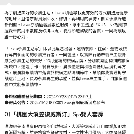
為了創造美好的永續生活，Lexus 積極尋找更有效的方式創造更健康
的地球，且信守對資源回收、修復、再利用的承諾，樹立永續綠能
新門檻。Lexus亦積極發展數位服務，讓車主透過LEXUS LINK輕鬆掌
握愛車的用車數據及碳排狀況，養成節能駕駛的習慣，一同為環境
盡一份心力。
「Lexus永續生活家」即以此理念出發，邀請餐飲、住宿、選物及旅
行等四個面向的永續推行者，一同響應，以實際行動帶領車主親身
感受永續生活的美好。
10月登場的旅宿品牌，分別於氛圍獨到的旅宿
場域中，透過手作、餐食設計、農事體驗與積極降低用品消耗等方
式，展演將永續精神落實於旅宿之點滴細節中，帶領你我實踐對守
護這片土地、資源永續再生的承諾，並與Lexus車主攜手，自旅宿體
驗中共創永續精神。
●旅宿體驗登記期間：
2024/10/23至11/6 23:59止
●得獎公告：
2024/11/12 18:00於Lexus官網最新消息發布
01 「桃園大溪笠復威斯汀」Spa雙人套房
洋溢絕美南洋度假風情的自然場域，大溪笠復威斯汀自開業起即建
置減碳系統，並嚴格管控餐飲食材、一次性使用備品，大幅降低碳