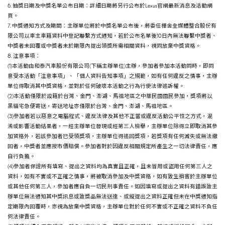
6. 抽獎日期及中獎名單公布日期：詳細日期將另行公布於Lexus官網最新消息及活動網
頁。
7. 中獎通知方式及期間：主辦單位將於中獎名單公布後，將委任樺舍全媒體整合股份有
限公司以車主車籍資料中登記聯繫方式通知，若於公布名單後10日內無法聯繫中獎者、
中獎者未回覆或中獎者未於期限內提出領獎所需相關資料，視同放棄中獎資格。
8. 注意事項：
(1)本活動由和泰汽車股份有限公司(下稱主辦單位)主辦，參加者參加本活動同時，即同
意受本活動「注意事項」、「個人資料告知事項」之規範，如有任何違反之情事，主辦
單位得取消其中獎資格，並對於任何破壞本活動之行為行使法律追訴權。
(2)本活動僅限於設籍於台灣、金門、澎湖、馬祖地區之中華民國國民參加，獎項將以
黑貓宅急便寄送，寄送地址亦僅限於台灣、金門、澎湖、馬祖地區。
(3)參加者若以惡意之電腦程式、違反法律及其他不正當或違反活動公平性之方式，混
淆或影響活動結果者，一經主辦單位發現或經第三人檢舉，主辦單位除得立即取消其參
加資格外，若該參加者已受領獎項，主辦單位得追回獎項，若獎項有任何滅失或無法繳
回者，中獎者並應按市價賠償。參加者對於因違反相關規定所產生之一切法律責任，應
自行負擔。
(4)參加者保證所有填寫、提出之資料均為真實且正確，且未冒用或盜用任何第三人之
資料，如有不實或不正確之情事，將被取消參加及中獎資格，如有致生損害於主辦單位
或其他任何第三人，參加者應自負一切民刑事責任。如因填寫或提出之資料有錯誤致主
辦單位無法通知其中獎訊息或致獎品無法送達、或縱提出之資料正確但未在中獎通知指
定期限內回覆時，亦視為放棄中獎資格，主辦單位對於任何不實或不正確之資料不負任
何法律責任。