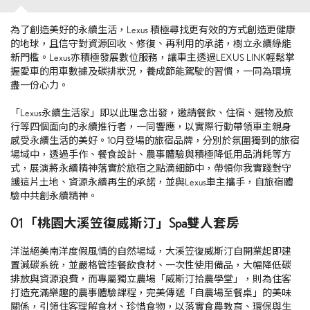
為了創造美好的永續生活，Lexus 積極尋找更有效的方式創造更健康
的地球，且信守對資源回收、修復、再利用的承諾，樹立永續綠能
新門檻。Lexus亦積極發展數位服務，讓車主透過LEXUS LINK輕鬆掌
握愛車的用車數據及碳排狀況，養成節能駕駛的習慣，一同為環境
盡一份心力。
「Lexus永續生活家」即以此理念出發，邀請餐飲、住宿、選物及旅
行等四個面向的永續推行者，一同響應，以實際行動帶領車主親身
感受永續生活的美好。
10月登場的旅宿品牌，分別於氛圍獨到的旅宿
場域中，透過手作、餐食設計、農事體驗與積極降低用品消耗等方
式，展演將永續精神落實於旅宿之點滴細節中，帶領你我實踐對守
護這片土地、資源永續再生的承諾，並與Lexus車主攜手，自旅宿體
驗中共創永續精神。
01 「桃園大溪笠復威斯汀」Spa雙人套房
洋溢絕美南洋度假風情的自然場域，大溪笠復威斯汀自開業起即建
置減碳系統，並嚴格管控餐飲食材、一次性使用備品，大幅降低碳
排放與資源浪費，而專屬獨立農場「威斯汀拾農學堂」，則為住客
打造充滿樂趣的農事體驗課程，完美傳遞「自農場至餐桌」的美味
關係，引領住客理解食材、珍惜食物，以落實食農教育、環保與生