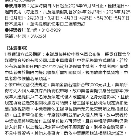
●使用限制：
兌換時間自即日起至2025年05月31日止，僅限週日～
週四使用（每週五、六及連續假期含2024年12月31日、2025年1月25
日~2月1日、2月28日、3月1日、4月3日~4月5日、5月30日~5月31日
皆不適用），並需提前於使用日二週前預訂
●得獎者1：
劉*嫻，B*Q-8929
候補1: 林*志，B*A-2261
【注意事項】
1. 獎通知方式及期間：主辦單位將於中獎名單公布後，將委任樺舍全
媒體整合股份有限公司以車主車籍資料中登記聯繫方式通知，若於
公布名單後10日內(2024/11/22前)無法聯繫中獎者、中獎者未回覆或
中獎者未於期限內提出領獎所需相關資料，視同放棄中獎資格。中
獎者將依候補名單順延。
2. 依中華民國稅法規定，獎項金額若達新台幣1,000元以上，獎項所
得將列入個人年度綜合所得稅申報，故中獎者需提供身分證影本(未
成年人應提供戶口名簿及法定代理人或監護人之身分證影本)，且依
規定填寫並繳交相關收據方可領獎；若主辦單位依稅法規定須扣繳
應扣繳稅額者，中獎者應依主辦單位指示預先繳交獎項之應扣繳稅
額，由主辦單位扣繳，年度報稅時並須計入個人所得，故中獎者於
中獎後須將稅款給付主辦單位後方可領獎，且在申報所得稅時仍需
計入計算。以上稅法規定若中獎者不願意配合，則視為自動棄權，
不具中獎資格。其他未盡事宜，悉依中華民國稅法相關規定辦理。