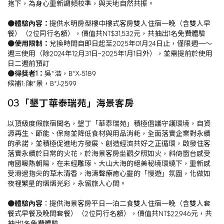
抱下，為身心重新調頻校準，與天地自然共振。
●體驗內容：
提供水明房型樓中樓式客房雙人住宿一晚（含雙人早
餐）（2位同行名額），價值共NT$31,532元，共抽出1名免費體驗
●使用限制：
兌換時間自即日起至2025年01月24日止，僅限週一～
週三使用（除2024年12月31日~2025年1月1日外），並需提前於使用
日二週前預訂
●得獎者1：
吳*浩，B*X-5189
候補1: 陳*景，B*J-2599
03 「墾丁華泰瑞苑」海景客房
以頂級度假旅宿聞名，墾丁「華泰瑞苑」積極倡議守護環境，自資
源再生、節能、保育並降低食材與用品消耗，全面落實企業對永續
的承諾，並積極促進地方發展、創造經濟共好之正循環，啟發住客
落實永續於日常的火花，於海景客房坐觀夕照如火，斜倚窗台感受
南國暖熱朝陽，在未經雕琢、大山大海的絕美秘境環繞下，重新感
受滑過指尖的草木清香，海濤聲療癒心靈的「慢遊」氛圍，化做如
夜裡繁星的熠熠光彩，永留旅人心間。
●體驗內容
：提供海景客房平日一泊二食雙人住宿一晚（含雙人套
餐式早餐及晚間套餐）（2位同行名額），價值共NT$22,946元，共
抽出1名免費體驗