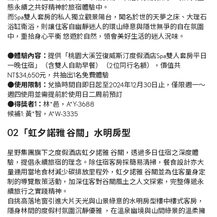
態永續之共好精神於旅宿體驗中。
而Spa雙人套房的私人獨立觀景陽台，聞名於世的天夢之床、大理石
浴缸衛浴，則讓住客自幽靜迷人的環山綠意與隱世無爭的自在氛圍
中，重拾身心平衡 悠遊於自然，領會美好生活的迷人況味。
●體驗內容：
提供「桃園大溪笠復威斯汀度假酒店Spa雙人套房平日
一晚住宿」（含雙人自助早餐）（2位同行名額），價值共
NT$34,650元，共抽出1名免費體驗
●
使用限制：
兌換時間自即日起至2024年12月30日止，僅限週一～
週四使用並需提前於使用日二周前預訂
●得獎者1：
林*邑，A*Y-3688
候補1: 黃*智，A*W-3335
02 「虹夕諾雅 谷關」水明房型
星野集團旗下之度假酒店虹夕諾雅 谷關，透過多日住宿之深度體
驗，提倡永續旅宿的理念。除住宿客房採簡易清掃，餐食設計亦大
量運用當地食材減少碳排放里程外，虹夕諾雅 谷關並為住客量身定
制的導覽散策活動，加深住客對谷關風土之人文探索，完整傳遞永
續旅行之實踐精神。
自挑高落地窗引進大片天光與山景綠意的水明房型樓中樓式客房，
隱身林間的度假村氛圍沉靜優雅 ，在溫泉幽境與山間綠景的溫柔擁