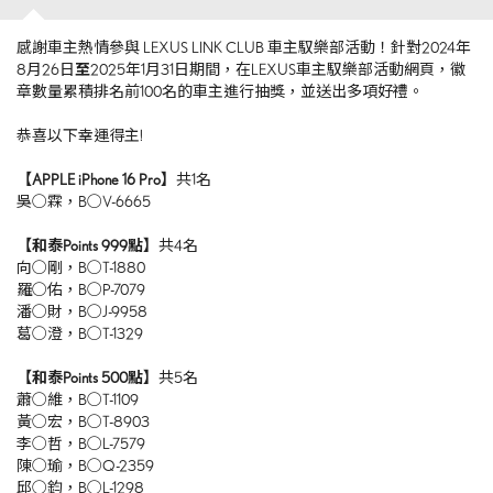
感謝車主熱情參與 LEXUS LINK CLUB 車主馭樂部活動！針對2024年
8月26日
至
2025年1月31日期間，在LEXUS車主馭樂部活動網頁，徽
章數量累積排名前100名的車主進行抽獎，並送出多項好禮。
恭喜以下幸運得主!
【
APPLE iPhone 16 Pro
】
共1名
吳○霖，B○V-6665
【和泰
Points 999
點】
共4名
向○剛，B○T-1880
羅○佑，B○P-7079
潘○財，B○J-9958
葛○澄，B○T-1329
【和泰
Points 500
點】
共5名
蕭○維，B○T-1109
黃○宏，B○T-8903
李○哲，B○L-7579
陳○瑜，B○Q-2359
邱○鈞，B○L-1298