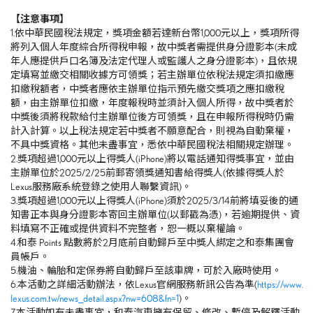
【注意事項】
1.依中華民國稅法規定，獎項金額若達新台幣1,000元以上，獎項所得
將列入個人年度綜合所得稅申報，故中獎者需提供身分證影本(未成
年人應提供戶口名簿及法定代理人或監護人之身分證影本)，且依規
定填寫並繳交相關收據方可領獎；若主辦單位依稅法規定須扣繳應
扣繳稅額者，中獎者應依主辦單位指示預先繳交獎項之應扣繳稅
額，由主辦單位扣繳，年度報稅時並須計入個人所得，故中獎者於
中獎後須將稅款給付主辦單位後方可領獎，且在申報所得稅時仍需
計入計算。以上稅法規定若中獎者不願意配合，則視為自動棄權，
不具中獎資格。其他未盡事宜，悉依中華民國稅法相關規定辦理。
2.獎項超過1,000元以上得獎人(iPhone)將以電話通知得獎事宜，並由
主辦單位於2025/2/25前郵寄領獎通知書給得獎人(依據得獎人於
Lexus服務廠系統登錄之使用人聯繫資訊)。
3.獎項超過1,000元以上得獎人(iPhone)須於2025/3/14前將填妥後的通
知書正本與身分證影本寄回主辦單位(以郵戳為憑)，若逾期提供、資
料填寫不正確或提供資料不完整者，恕一概以棄權論。
4.和泰 Points 點數將於2月底前自動歸戶至中獎人綁定之和泰集團會
員帳戶。
5.機油、輪胎和定保券將自動歸戶至該車牌，可於入廠時使用。
6.本活動之詳細活動辦法，依Lexus官網服務新訊公告為準(
https://www.
lexus.com.tw/news_detail.aspx?nw=608&fn=1
)。
7.本活動如有未盡事宜，和泰汽車擁有保留、修改、暫停及解釋活動