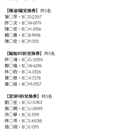
【機油
1
罐兌換券】
共5名
葉○萍，B○D-2357
許○文，B○W-6179
陳○宏，B○H-3156
賴○惠，B○B-1998
陳○宏，B○P-1315
【輪胎
85
折兌換券】
共5名
許○鴻，B○G-3355
鄭○隆，B○W-6016
林○鈞，B○A-0126
曾○慈，B○X-7276
黃○旭，B○M-0157
【定保
9
折兌換券】
共5名
劉○笙，B○U-5783
張○閔，B○U-0599
洪○華，B○E-5119
林○岑，B○S-6538
翁○翊，B○E-1315