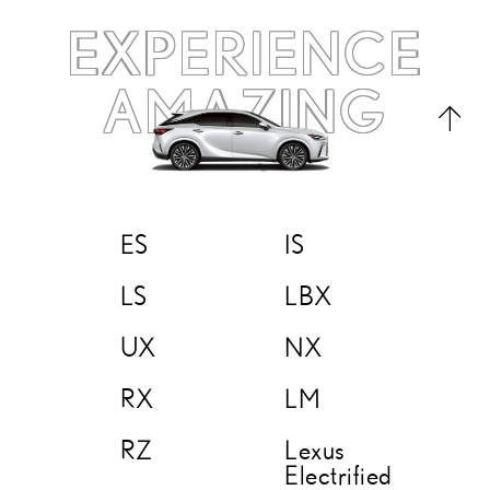
EXPERIENCE
AMAZING
ES
IS
LS
LBX
UX
NX
RX
LM
RZ
Lexus
Electrified