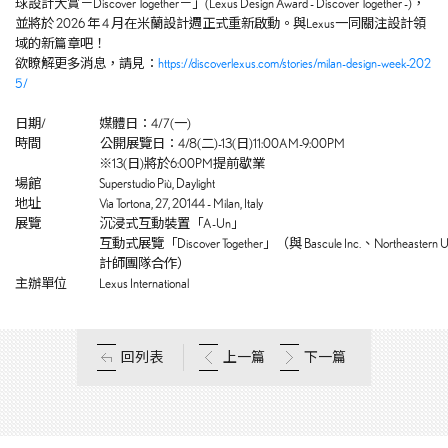
球設計大賞－Discover Together－」(Lexus Design Award - Discover Together -)，
並將於 2026 年 4 月在米蘭設計週正式重新啟動。與Lexus一同關注設計領
域的新篇章吧！
欲瞭解更多消息，請見：
https://discoverlexus.com/stories/milan-design-week-202
5/
日期/
媒體日：4/7(一)
時間
公開展覽日：4/8(二)-13(日)11:00AM-9:00PM
※13(日)將於6:00PM提前歇業
場館
Superstudio Più, Daylight
地址
Via Tortona, 27, 20144 - Milan, Italy
展覽
沉浸式互動裝置「A-Un」
互動式展覽「Discover Together」（與 Bascule Inc.、Northeastern Un
計師團隊合作）
主辦單位
Lexus International
回列表
上一篇
下一篇