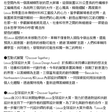
在空間內有一個黑蝴蝶形狀的巨大屏幕，這個裝置以35公里長的竹纖維手
工編織而成，為耗時三個月的大作，匠心獨具、精緻細膩，再度顯示
Lexus 對尊重日本傳統材料和工藝投入的心力。當參觀展場者走近時，此
裝置將突然躍然眼前──與他們的心跳共鳴、創造出獨特的沉浸式體驗。
在那一刻，參觀展場者將見證人、社會和世界之間的無縫連接──即是由
日本哲學“阿吽の呼吸”概念所
塑造的體驗。
在Lexus 設想的未來移動方式中，車輛不僅會對人類指令做出反應，還能
預測人類意圖、創造新的移動可能性。通過”黑蝴蝶”主題，人們和車輛持
續學習、共同進化，發現新的可能性和獨一無二的時刻。
●互動式展覽「Discover Together」
Lexus全球設計大賞（Lexus Design Award）於長期以來持續以創新的想法支
持、培養和找尋新一代創作者，今年的展覽承襲其傳統，挑戰了創意潛力
的界限。以黑蝴蝶為主題，三個富有遠見的創作團體──Bascule Inc.、
Northeastern University 和 Lexus 內部設計師團隊，一同探索如何用技術創造
個人化體驗，透過獨特視角，重新詮釋黑蝴蝶主題。
●
Lexus全球設計大賞－Discover Together－
Lexus自 2013 年以來開始舉辦Lexus全球設計大賞，致力於透過對話和共創
設計來支持下一代創作者的國際設計競賽。為了深化與創作者的合作，並
進一步履行對下一代設計師的承諾，Lexus全球設計大賞升級為「Lexus全