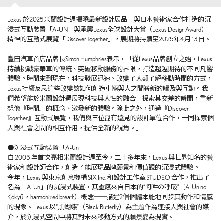
Lexus 於2025米蘭設計週揭曉最新設計展品－與日本藝術家合作打造的沉
浸式互動裝置「A-UN」與承襲Lexus全球設計大賞（Lexus Design Award）
精神的互動式展覽「Discover Together」，展期將持續至2025年4 月 13 日。
豐田汽車首席品牌長Simon Humphries表示，「從Lexus品牌創立之始，Lexus
持續挑戰豪華車的傳統、突破移動服務的界限，打造超越期待的不同凡響
體驗。時間來到現在，科技發展迅速、改變了人類了解移動時間的方式，
Lexus持續反思這些改變該如何創造車輛與人之間嶄新的觸及與互動。我
們希望能於米蘭設計週展現科技與人性的融合－探索其交差的瞬間，重新
想像『時間』的概念、激發新的體驗。除此之外，通過『Discover
Together』互動式展覽，我們與三位副有遠見的設計單位合作，一同探索個
人與社會之間的相互作用，提供全新的視角。」
●沉浸式互動裝置「A-Un」
自 2005 年首次亮相米蘭設計週至今，二十多年來，Lexus 與世界知名的藝
術家和設計師合作，創造了能展現品牌願景和價值觀的沉浸式體驗。
今年，Lexus 與東京創意機構 SIX Inc. 和設計工作室 STUDEO 合作，推出了
名為「A-Un」的沉浸式裝置，其靈感來自日本的“阿吽の呼吸”（A-Un no
Kokyū，harmonized breath）概念──描述2個個體本能地同步其動作和情感
的現象。 Lexus 以“黑蝴蝶”（Black Butterfly）為主題作為連接人與社會的媒
介，於沉浸式空間中將其對未來移動方式的願景變為現實。