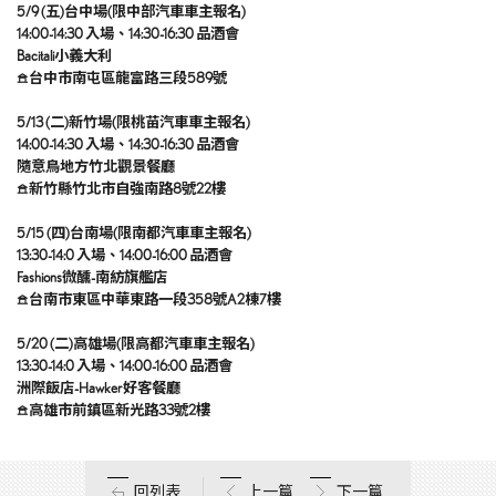
5/9 (
五)台中場(限中部汽車車主報名)
14:00-14:30 入場、14:30-16:30 品酒會
Bacitali小義大利
𖠿
台中市南屯區龍富路三段589號
5/13 (二)新竹場(限桃苗汽車車主報名)
14:00-14:30 入場、14:30-16:30 品酒會
隨意鳥地方竹北觀景餐廳
𖠿
新竹縣竹北市自強南路8號22樓
5/15 (
四)台南場(限南都汽車車主報名)
13:30-14:0 入場、14:00-16:00 品酒會
Fashions微醺-南紡旗艦店
𖠿
台南市東區中華東路一段358號A2棟7樓
5/20 (
二)高雄場(限高都汽車車主報名)
13:30-14:0 入場、14:00-16:00 品酒會
洲際飯店-Hawker 好客餐廳
𖠿
高雄市前鎮區新光路33號2樓
回列表
上一篇
下一篇