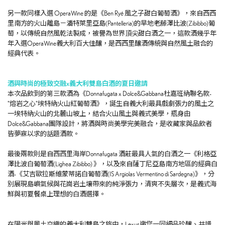
另一款同樣入選 OperaWine 的是《Ben Ryé 風之子甜白葡萄酒》，來自西西
里南方的火山離島－潘特萊里亞島(Pantelleria)的旱地老藤澤比波(Zibibbo)葡
萄，以傳統自然風乾法製成，被譽為世界頂尖甜白酒之一，這款酒幾乎年
年入選OperaWine義大利百大佳釀，是西西里釀酒傳統與自然風土融合的
經典代表。
酒與時尚的極致交融x義大利雙島白酒的夏日邀請
本次品飲到的第三款酒為《Donnafugata x Dolce&Gabbana杜嘉班納聯名款-
"熔岩之心"埃特納火山紅葡萄酒》，誕生自義大利最具戲劇張力的風土之
一埃特納火山的北麓山坡上，結合火山風土與義式美學，瓶身由
Dolce&Gabbana團隊設計，將酒與時尚美學完美融合，是收藏家與品飲者
皆夢寐以求的話題酒款。
最後兩款則是自西西里海岸Donnafugata 酒莊最具人氣的白酒之一《利格亞
澤比波白葡萄酒(Lighea Zibibbo) 》，以及來自薩丁尼亞島南方地區的經典白
酒-《艾吉歐拉斯維蒙蒂諾白葡萄酒(IS Argiolas Vermentino di Sardegna)》，分
別展現島嶼氣候與花崗岩土壤帶來的純淨張力，清爽不失層次，是義式海
鮮與初夏餐桌上理想的白酒選擇。
在陽光與風土交織的義大利雙島之旅中，
Lexus
邀您一同細品珍釀、共譜