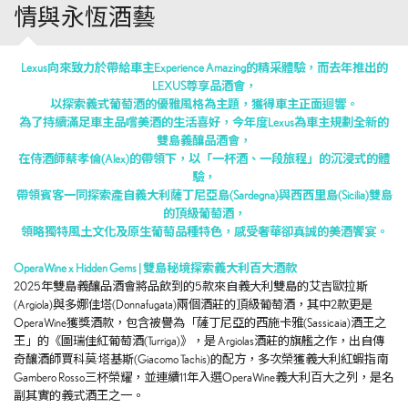
情與永恆酒藝
Lexus向來致力於帶給車主Experience Amazing的精采體驗，而去年推出的
LEXUS尊享品酒會，
以探索義式葡萄酒的優雅風格為主題，獲得車主正面迴響。
為了持續滿足車主品嚐美酒的生活喜好，今年度Lexus為車主規劃全新的
雙島義釀品酒會，
在侍酒師蔡孝倫(Alex)的帶領下，以「一杯酒、一段旅程」的沉浸式的體
驗，
帶領賓客一同探索產自義大利薩丁尼亞島(Sardegna)與西西里島(Sicilia)雙島
的頂級葡萄酒，
領略獨特風土文化及原生葡萄品種特色，感受奢華卻真誠的美酒饗宴。
OperaWine x Hidden Gems | 雙島秘境探索義大利百大酒款
2025年雙島義釀品酒會將品飲到的5款來自義大利雙島的艾吉歐拉斯
(Argiola)與多娜佳塔(Donnafugata)兩個酒莊的頂級葡萄酒，其中2款更是
OperaWine獲獎酒款，包含被譽為「薩丁尼亞的西施卡雅(Sassicaia)酒王之
王」的《圖瑞佳紅葡萄酒(Turriga)》，是 Argiolas酒莊的旗艦之作，出自傳
奇釀酒師賈科莫·塔基斯(Giacomo Tachis)的配方，多次榮獲義大利紅蝦指南
Gambero Rosso三杯榮耀，並連續11年入選OperaWine義大利百大之列，是名
副其實的義式酒王之一。