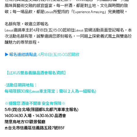
風味與藝術交融的感官盛宴。每一杯酒，都是對土地、文化與時間的致
敬；每一場品飲，都是
Lexus
所堅持的「Experience Amazing」完美體現。
名額有限，敬邀立即報名
Lexus邀請車主於4月18日(五)15:00起前往Lexus 官網活動頁面登記報名，本
次活動名額有限，誠摯邀請您即刻報名，一同踏上探索義式風土與雙島珍
釀魅力的尊榮旅程。
▶ 報名連結請點此
4月18日(五)15:00起開放
【LEXUS 雙島義釀品酒會報名資訊】
∙活動日期與地點：
每場限額30席(Lexus車主限定；需以２人為一組報名)
※提醒您 酒後不開車 安全有保障※
5/8 (
四)台北場(限國都&北都汽車車主報名)
14:00-14:30 入場、14:30-16:30 品酒會
隨意鳥地方101觀景餐廳
𖠿
台北市信義區信義路五段7號85F