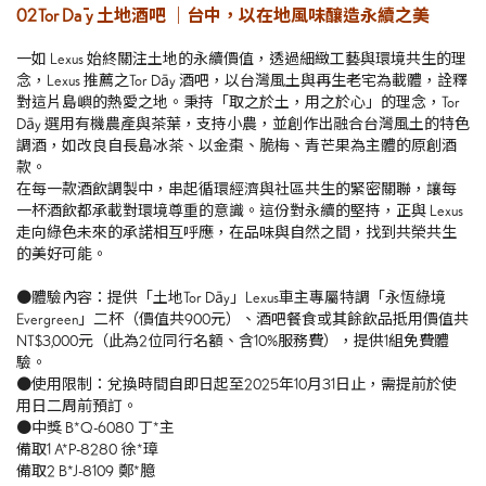
02 Tor Da ̄y 土地酒吧 ｜台中，以在地風味釀造永續之美
一如 Lexus 始終關注土地的永續價值，透過細緻工藝與環境共生的理
念，Lexus 推薦之Tor Dāy 酒吧，以台灣風土與再生老宅為載體，詮釋
對這片島嶼的熱愛之地。秉持「取之於土，用之於心」的理念，Tor
Dāy 選用有機農產與茶葉，支持小農，並創作出融合台灣風土的特色
調酒，如改良自長島冰茶、以金棗、脆梅、青芒果為主體的原創酒
款。
在每一款酒飲調製中，串起循環經濟與社區共生的緊密關聯，讓每
一杯酒飲都承載對環境尊重的意識。這份對永續的堅持，正與 Lexus
走向綠色未來的承諾相互呼應，在品味與自然之間，找到共榮共生
的美好可能。
●體驗內容：提供「土地Tor Dāy」Lexus車主專屬特調「永恆綠境
Evergreen」二杯（價值共900元）、酒吧餐食或其餘飲品抵用價值共
NT$3,000元（此為2位同行名額、含10%服務費），提供1組免費體
驗。
●使用限制：兌換時間自即日起至2025年10月31日止，需提前於使
用日二周前預訂。
●中獎 B*Q-6080 丁*主
備取1 A*P-8280 徐*璋
備取2 B*J-8109 鄭*臆