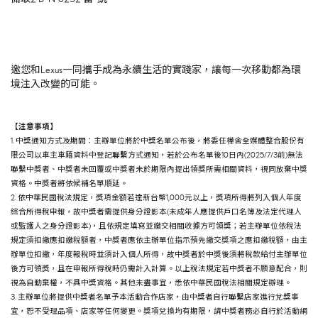
邀您和Lexus一同攜手成為永續生活的實踐家，讓每一次移動都為環
境注入改變的可能。
【注意事項】
1. 中獎通知方式及期間：主辦單位將於中獎名單公布後，將委任樺舍全媒體整合股份有
限公司以車主車籍資料中登記聯繫方式通知，若於公布名單後10日內(2025/7/3前)無法
聯繫中獎者、中獎者未回覆或中獎者未於期限內提出領獎所需相關資料，視同放棄中獎
資格。中獎者將依候補名單順延。
2. 依中華民國稅法規定，獎項金額若達新台幣1,000元以上，獎項所得將列入個人年度
綜合所得稅申報，故中獎者需提供身分證影本(未成年人應提供戶口名簿及法定代理人
或監護人之身分證影本)，且依規定填寫並繳交相關收據方可領獎；若主辦單位依稅法
規定須扣繳應扣繳稅額者，中獎者應依主辦單位指示預先繳交獎項之應扣繳稅額，由主
辦單位扣繳，年度報稅時並須計入個人所得，故中獎者於中獎後須將稅款給付主辦單位
後方可領獎，且在申報所得稅時仍需計入計算。以上稅法規定若中獎者不願意配合，則
視為自動棄權，不具中獎資格。其他未盡事宜，悉依中華民國稅法相關規定辦理。
3. 主辦單位將提供中獎者名單予本活動合作店家，由中獎者自行聯繫店家進行兌獎事
宜，恕不受理品項、店家等任何變更。獎項兌換均有期限，請中獎者務必自行於活動網