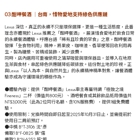
03 酣呷餐酒 ｜台南，惜物愛地支持綠色供應鏈
Lexus 深信，真正的永續不只是環保選擇，更是一種生活態度，此番
理念亦體現於 Lexus 推薦之「酣呷餐酒」，展演惜食愛地於飲食日常
的永續餐酒體驗。呼應台語「稀有且珍貴的罕食」之意，酣呷餐酒
發揮「全食物利用」精神，將果皮、咖啡渣、香草梗等回收利用再
生，製為糖漿、苦精或裝飾，減少浪費。
同時，店內選用可重複使用之蒲草吸管與環保器皿，並導入在地原
生茶與食材，串起綠色供應鏈降低碳排放。這份對土地的珍視，正
與Lexus「以人為本、與自然共生」的永續精神精準對焦，讓餐酒體
驗亦成為守護環境的積極作為。
●體驗內容：提供「酣呷餐酒」Lexus車主專屬特調「極致之境
Fineness」二杯（價值共800元）、酒吧餐食或其餘飲品抵用價值共
NT$3,000元（此為2位同行名額、含10%服務費），提供1組免費體
驗。
●使用限制：兌換時間自即日起至2025年10月31日止，並需提前於
使用日二周前預訂。
●中獎 B*T-3106 沈*彥
備取1 B*F-0825 張*儒
備取2 B*N-6252 留*凱