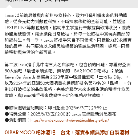
Lexus 以前瞻思維與創新科技為核心，致力打造引領未來的移動體
驗，從多元動力到數位科技，不斷探索移動的全新可能，並透過
LEXUS LINK等數位服務，協助車主掌握行車數據與碳排狀況，養成
節能駕駛習慣，讓永續從日常啟程、於每一段旅程中實現與自然的
和諧共生。每一季，Lexus 將攜手來自不同領域、同樣致力於永續實
踐的品牌，共同展演以永續思維構築的質感生活藍圖，邀您一同體
驗移動與生活的全新可能。
第二波Lexus攜手北中南三大名店酒吧，包含預約困難、亦獲得亞洲
50大酒吧「最佳永續酒吧」獎項的「BAR MOOD 吧沐」；榮獲
Taiwan Bar Awards 票選為 2023年度中區最佳酒吧「土地Tor Dāy」，
以及2024年於亞洲50大酒吧首次進榜即排名第79名的「酣呷」，分
別以打破框架的品飲風格，完美詮釋對未來永續生活的積極作為與
實踐，與Lexus攜手帶來啟發性十足的風格品飲體驗。
●旅宿體驗登記期間：即日起至 2025/6/3(二) 23:59 止
●得獎公告：2025/6/13(五)12:00 於 Lexus 官網最新消息發布
●活動網頁：
https://www.lexus.com.tw/event/ecolifestyle/bar/
01 BAR MOOD 吧沐酒吧｜台北，落實永續無添加自製酒材