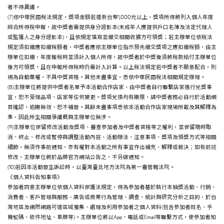
者不得異議。
(7)依中華民國稅法規定，獎項金額若達新台幣1,000元以上，獎項所得將列入個人年度
綜合所得稅申報，故中獎者需提供身分證影本(未成年人應提供戶口名簿及法定代理人
或監護人之身分證影本)，且依規定填寫並繳交相關收據方可領獎；若主辦單位依稅法
規定須扣繳應扣繳稅額者，中獎者應依主辦單位指示預先繳交獎項之應扣繳稅額，由主
辦單位扣繳，年度報稅時並須計入個人所得，故中獎者於中獎後須將稅款給付主辦單位
後方可領獎，且在申報所得稅時仍需計入計算。以上稅法規定若中獎者不願意配合，則
視為自動棄權，不具中獎資格。其他未盡事宜，悉依中華民國稅法相關規定辦理。
(8)主辦單位將提供中獎者名單予本活動合作店家，由中獎者自行聯繫店家進行兌獎事
宜，恕不受理品項、店家等任何變更。獎項兌換均有期限，請中獎者務必自行於活動網
頁確認，逾期無效、恕不補發。其餘未盡事項悉依本活動合作店家現場所載及其解釋為
準，因此所生相關爭議概與主辦單位無涉。
(9)主辦單位保留修改活動及獎項、審查參加者及中獎者資格等之權利，並保留隨時取
消、終止、修改或暫停與調整活動內容、活動辦法、注意事項、獎項及領獎方式等相關
細節，無須作事前通知，亦有權對本活動之所有事宜作出補充、解釋或裁決；如有前述
修改，主辦單位將於品牌官方網站公告之，不另做通知。
(10)若因本活動發生訴訟時，以臺灣臺北地方法院為第一審管轄法院。
《個人資料告知事項》
參加者同意主辦單位依個人資料保護法規定，得為參加者基於執行本抽獎活動、行銷、
消費者、客戶管理與服務、廣告或商業行為管理、調查、統計與研究分析之目的，於台
灣地區及網際網路可達區域蒐集、處理及利用參加者之個人資料(包含參加者姓名、手
機號碼、收件地址、車牌等)。主辦單位將以App、電話或Email等聯繫方式，使參加者知