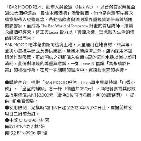
「BAR MOOD 吧沐」創辦人吳盈憲（Nick Wu），以台灣首家榮獲亞
洲50大酒吧頒為「最佳永續酒吧」備受矚目，他也是台灣率先將永
續意識帶入經營理念、帶動品飲者與酒吧業界重視資源保育等議題
的影響家，而成為 The Bar World of Tomorrow 計畫的首屆講師，推動
永續酒吧經營。這正與Lexus 致力以「資源永續」理念融入生活的價
值觀不謀而合。
BAR MOOD 吧沐藉由認同這塊土地，大量運用在地食材、茶葉等，
並與小農攜手建立友善供應鏈，延續永續經濟之外，店內採用不鏽
鋼與竹製吸管，更於開店之初即購入造價16萬的氣泡水機以減少塑料
消耗，此份對環境的尊重與意識，一如 Lexus 所倡議「寓永續於日
常」的積極作為，在每一次細膩的選擇中，實踐對未來的承諾。
●體驗內容：提供「BAR MOOD 吧沐」Lexus車主專屬特調「山香茶
飲」、「皇室的靜默」各一杯（價值共950元），酒吧餐食或其餘飲
品抵用價值共NT$3,000元（此為2位同行名額、含10%服務費）， 提
供 1 組免費體驗。
●使用限制：兌換時間自即日起至2025年9月30日止，需提前於使
用日二周前預訂。
●中獎 C*G-8961 林*絜
備取1 B*N-1022 林*妍
備取2 B*N-9906 李*倫