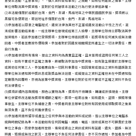
意受本活動「注意事項」、「個人資料告知事項」之規範，如有任何違反之情事，主辦
單位得取消其中獎資格，並對於任何破壞本活動之行為行使法律追訴權。
(2)本活動僅限於設籍於台灣、金門、澎湖、馬祖地區之中華民國國民參加，獎項將以
黑貓宅急便寄送，寄送地址亦僅限於台灣、金門、澎湖、馬祖地區。
(3)參加者若以惡意之電腦程式、違反法律及其他不正當或違反活動公平性之方式，混
淆或影響活動結果者，一經主辦單位發現或經第三人檢舉，主辦單位除得立即取消其參
加資格外，若該參加者已受領獎項，主辦單位得追回獎項，若獎項有任何滅失或無法繳
回者，中獎者並應按市價賠償。參加者對於因違反相關規定所產生之一切法律責任，應
自行負擔。
(4)參加者保證所有填寫、提出之資料均為真實且正確，且未冒用或盜用任何第三人之
資料，如有不實或不正確之情事，將被取消參加及中獎資格，如有致生損害於主辦單位
或其他任何第三人，參加者應自負一切民刑事責任。如因填寫或提出之資料有錯誤致主
辦單位無法通知其中獎訊息或致獎品無法送達、或縱提出之資料正確但未在中獎通知指
定期限內回覆時，亦視為放棄中獎資格，主辦單位對於任何不實或不正確之資料不負任
何法律責任。
(5)獎項詳細內容與規格、顏色以實物為準，獎項均不得轉換、轉讓或折換現金。主辦
單位保留修改活動及獎項等細節之權利，獎項一經寄出後，如有遺失、盜領、損毀等情
事發生，主辦單位不負補發之責，中獎者同意主辦單位對所有因使用或領取獎項之後果
無須負責，且不負任何擔保責任。
(6)參加者同意所留存或產生之任何參與本活動的資料或記錄，皆以主辦單位之電腦系
統與時間紀錄為準。本活動如有任何因電腦、網路、電話、技術或其他不可歸責於主辦
單位之事由，而使參加者所登錄、填寫或寄出之資訊或資料有延遲、遺失、錯誤、無法
辨識、毀損或無效之狀況，主辦單位不負任何法律責任，亦不另作通知，參加者及中獎