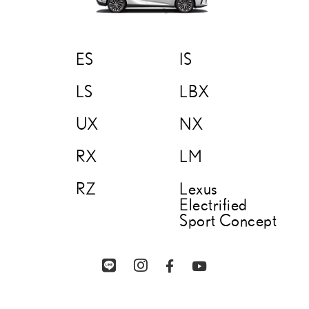
ES
IS
LS
LBX
UX
NX
RX
LM
RZ
Lexus
Electrified
Sport Concept