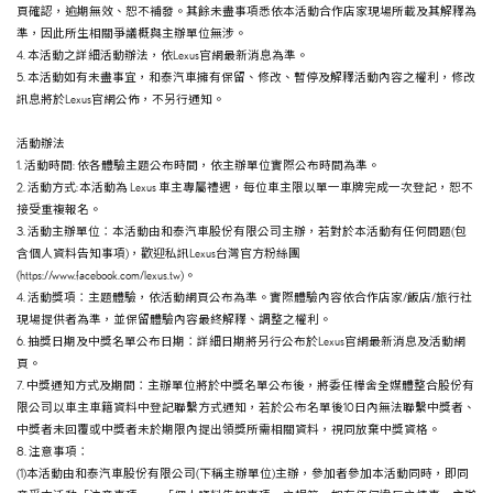
頁確認，逾期無效、恕不補發。其餘未盡事項悉依本活動合作店家現場所載及其解釋為
準，因此所生相關爭議概與主辦單位無涉。
4. 本活動之詳細活動辦法，依Lexus官網最新消息為準。
5. 本活動如有未盡事宜，和泰汽車擁有保留、修改、暫停及解釋活動內容之權利，修改
訊息將於Lexus官網公佈，不另行通知。
活動辦法
1. 活動時間: 依各體驗主題公布時間，依主辦單位實際公布時間為準。
2. 活動方式: 本活動為 Lexus 車主專屬禮遇，每位車主限以單一車牌完成一次登記，恕不
接受重複報名。
3. 活動主辦單位：本活動由和泰汽車股份有限公司主辦，若對於本活動有任何問題(包
含個人資料告知事項)，歡迎私訊Lexus台灣官方粉絲團
(https://www.facebook.com/lexus.tw)。
4. 活動獎項：主題體驗，依活動網頁公布為準。實際體驗內容依合作店家/飯店/旅行社
現場提供者為準，並保留體驗內容最終解釋、調整之權利。
6. 抽獎日期及中獎名單公布日期：詳細日期將另行公布於Lexus官網最新消息及活動網
頁。
7. 中獎通知方式及期間：主辦單位將於中獎名單公布後，將委任樺舍全媒體整合股份有
限公司以車主車籍資料中登記聯繫方式通知，若於公布名單後10日內無法聯繫中獎者、
中獎者未回覆或中獎者未於期限內提出領獎所需相關資料，視同放棄中獎資格。
8. 注意事項：
(1)本活動由和泰汽車股份有限公司(下稱主辦單位)主辦，參加者參加本活動同時，即同