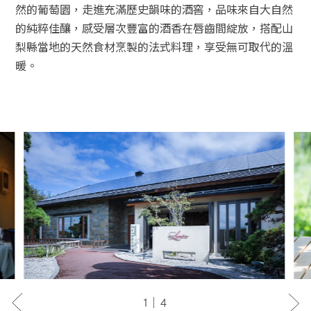
然的葡萄園，走進充滿歷史韻味的酒窖，品味來自大自然
的純粹佳釀，感受層次豐富的酒香在唇齒間綻放，搭配山
梨縣當地的天然食材烹製的法式料理，享受無可取代的溫
暖。
1｜4