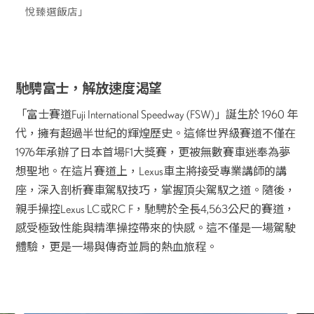
悅臻選飯店」
馳騁富士，解放速度渴望
「富士賽道Fuji International Speedway (FSW)」誕生於 1960 年
代，擁有超過半世紀的輝煌歷史。這條世界級賽道不僅在
1976年承辦了日本首場F1大獎賽，更被無數賽車迷奉為夢
想聖地。在這片賽道上，Lexus車主將接受專業講師的講
座，深入剖析賽車駕馭技巧，掌握頂尖駕馭之道。隨後，
親手操控Lexus LC或RC F，馳騁於全長4,563公尺的賽道，
感受極致性能與精準操控帶來的快感。這不僅是一場駕駛
體驗，更是一場與傳奇並肩的熱血旅程。