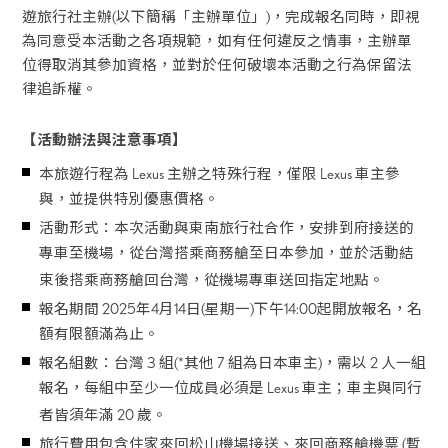
遊旅行社主辦(以下簡稱「主辦單位」)，完成報名同時，即視
為同意受本活動之各項規範，如有任何違反之情事，主辦單
位得取消其參加資格，並對於任何破壞本活動之行為保留法
律追訴權。
【活動辦法與注意事項】
本旅遊行程為 Lexus 主辦之特殊行程，僅限 Lexus 車主參
與，並提供特別優惠價格。
活動形式：本次活動與東南旅行社合作，安排到府接送的
專車至機場，從台灣搭乘商務艙至日本參加，並於活動結
束後搭乘商務艙回台灣，從機場專車送回指定地點。
報名期間 2025年4月14日(星期一)下午14:00起開放報名，名
額有限額滿為止。
報名組數：台灣 3 組(*其他 7 組為日本車主)，需以 2 人一組
報名，每組中至少一位成員必須是 Lexus 車主；車主與同行
者皆須年滿 20 歲。
旅行費用包含住家來回松山機場接送、來回商務艙機票 (暫