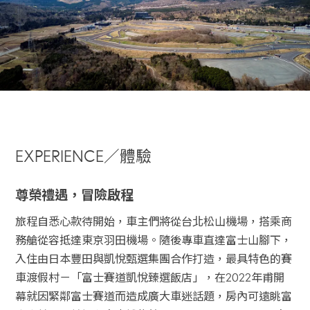
EXPERIENCE／體驗
尊榮禮遇，冒險啟程
旅程自悉心款待開始，車主們將從台北松山機場，搭乘商
務艙從容抵達東京羽田機場。隨後專車直達富士山腳下，
入住由日本豐田與凱悅甄選集團合作打造，最具特色的賽
車渡假村－「富士賽道凱悅臻選飯店」，在2022年甫開
幕就因緊鄰富士賽道而造成廣大車迷話題，房內可遠眺富