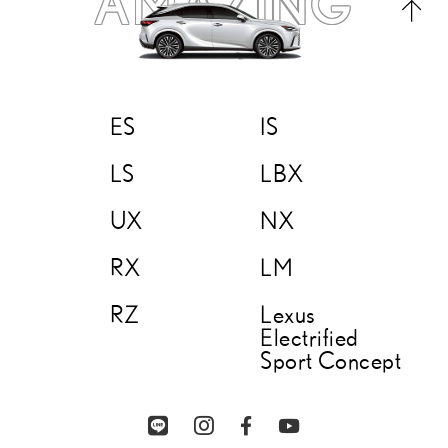
AMAZING
ES
IS
LS
LBX
UX
NX
RX
LM
RZ
Lexus
Electrified
Sport Concept