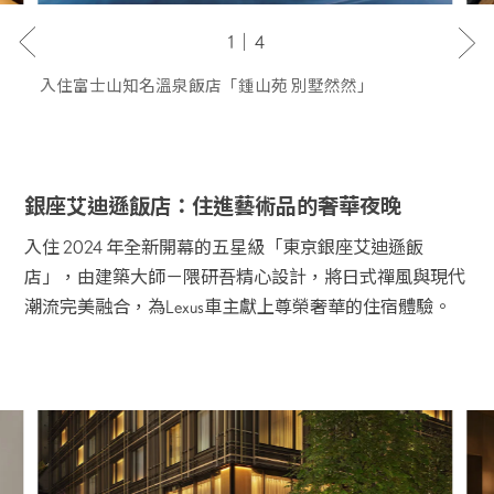
1｜4
入住富士山知名溫泉飯店「鍾山苑 別墅然然」
銀座艾迪遜飯店：住進藝術品的奢華夜晚
入住 2024 年全新開幕的五星級「東京銀座艾迪遜飯
店」，由建築大師－隈研吾精心設計，將日式禪風與現代
潮流完美融合，為Lexus車主獻上尊榮奢華的住宿體驗。