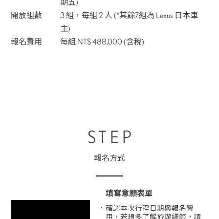
期五)
開放組數
3 組，每組 2 人 (*其餘7組為 Lexus 日本車
主)
報名費用
每組 NT$ 488,000 (含稅)
STEP
報名方式
填寫意願表單
確認本次行程日期與報名費
用，若想多了解旅遊細節，請