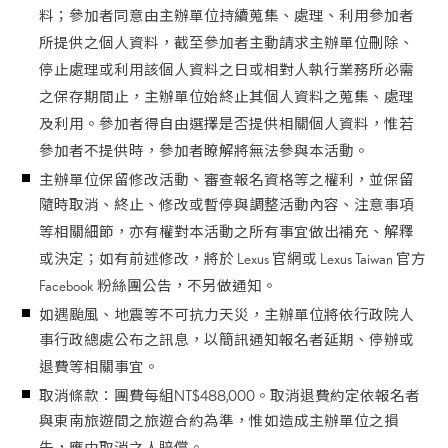
料；參加者同意由主辦單位持續蒐集、處理、利用參加者
所提供之個人資料，截至參加者主動請求主辦單位刪除、
停止處理或利用該個人資料之日或相對人執行業務所必需
之保存期間止，主辦單位始終止其個人資料之蒐集、處理
及利用。參加者得自由選擇是否提供相關個人資料，惟若
參加者不提供時，參加者瞭解將無法參與本活動。
主辦單位保留修改活動、審查報名資格等之權利，並保留
隨時取消、終止、修改或暫停與調整活動內容、注意事項
等相關細節，亦有權對本活動之所有事宜做出補充、解釋
或決定；如有前述修改，將於 Lexus 官網或 Lexus Taiwan 官方
Facebook 粉絲團公告，不另做通知。
如遇颱風、地震等不可抗力天災，主辦單位將依行政院人
事行政總處公布之訊息，以簡訊通知報名者延期、停辦或
退費等相關事宜。
取消條款：團費每組NT$488,000。取消退費約定依報名者
與東南旅遊間之旅遊合約為準，惟如造成主辦單位之損