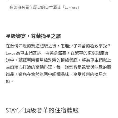
造訪擁有百年歷史的日本酒莊「Lumiere」
星級饗宴，尊榮摘星之旅
在激情四溢的賽道體驗之後，怎能少了味蕾的極致享受？
Lexus 為車主們安排一場美食盛宴，在繁華的東京銀座街
道中，蘊藏著榮獲星級殊榮的頂級餐廳，將為車主們獻上
主廚精心打造的驚艷料理，每一道菜皆是視覺與味覺的藝
術品。邀您在悠然氛圍中細細品味，享受尊榮的摘星之
旅。
STAY／頂級奢華的住宿體驗