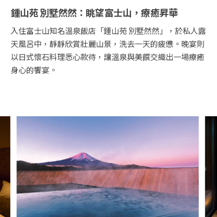
鍾山苑 別墅然然：眺望富士山，療癒昇華
入住富士山知名溫泉飯店「鍾山苑 別墅然然」，於私人露
天風呂中，靜靜欣賞壯麗山景，洗去一天的疲憊。晚宴則
以日式懷石料理悉心款待，讓溫泉與美饌交織出一場療癒
身心的饗宴。