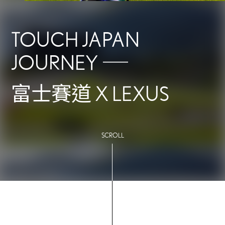
TOUCH JAPAN
JOURNEY ――
富士賽道 X LEXUS
SCROLL