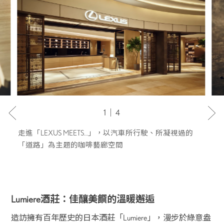
1｜4
走進「LEXUS MEETS…」，以汽車所行駛、所凝視過的
「道路」為主題的咖啡藝廊空間
Lumiere酒莊：佳釀美饌的溫暖邂逅
造訪擁有百年歷史的日本酒莊「Lumiere」，漫步於綠意盎