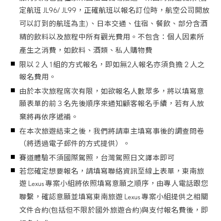
定航班 JL96/ JL99，正確航班以報名訂位時，航空公司開放
可以訂到的航班為主) 、日本交通、住宿、餐飲、部分含酒
精的飲料以及旅程中所有觀光費用。不包含：個人因素所
產生之消費，如飲料、酒類、私人購物費
限以 2 人 1 組的方式報名，即如無2人報名亦須負擔 2 人之
報名費用。
由於本次旅程席次有限，如欲報名人數眾多，將以填寫意
願表單的前 3 名先後順序來通知顧客報名手續，若有人放
棄將再依序遞補。
在本次旅遊結束之後，我們將請車主填寫事後的調查問卷
（將透過電子郵件的方式提供）。
賽道體驗不須國際駕照，台灣駕照日文譯本即可
若您確定想要報名，請填寫聯絡資訊至線上表單，東南旅
遊 Lexus 專案小組將依照填寫意願之順序，由專人電話跟您
聯繫，確認意願並填寫東南旅遊 Lexus 專案小組提供之相關
文件合約(包括但不限於國外旅遊合約)與支付報名費後，即