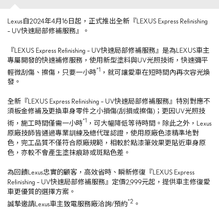
Lexus自2024年4月16日起，正式推出全新『LEXUS Express Refinishing
– UV快速局部修補服務』。
『LEXUS Express Refinishing – UV快速局部修補服務』是為LEXUS車主
專屬開發的快速補修服務，使用新型塗料與UV光照技術，快速彌平
*1
輕微刮傷、擦傷，只要一小時
，就可讓愛車在短時間內再次容光煥
發。
全新『LEXUS Express Refinishing – UV快速局部修補服務』特別對應不
須板金修補及更換車身零件之小損傷(刮損或擦傷)；更因UV光照技
*1
術，施工時間僅需一小時
，可大幅降低等待時間。除此之外，Lexus
原廠技師皆通過專業訓練及總代理認證，使用原廠色漆精準地對
色，完工品質不僅符合原廠規範，相較於點漆筆效果更貼近車身原
色，亦較不會產生塗抹痕跡或斑點色差。
為回饋Lexus忠實的顧客，高效省時、瞬新修復『LEXUS Express
Refinishing – UV快速局部修補服務』定價2,999元起，提供車主修復愛
車更優質的選擇方案。
*2
誠摯邀請Lexus車主致電服務廠洽詢/預約
。