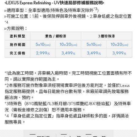
<LEXUS Express Refinishing - UV
快速局部修補服務說明
>
*3
▹適用車型：全車型適用(特殊色及特殊車況除外
)
▹可施工位置：1.前、後保險桿與車外後視鏡、2.車身低處之指定位置
*4
▹方案說明：
*1此為施工時間，非車輛入廠時間。完工時間視施工位置面積有所不
同，請以實際施作範圍為主。
*2本服務可施作對象車須經現場實車評估後方能判定，並僅於Lexus
指定服務廠提供，且每日能施作台數有限，來廠前敬請先致電服務
廠洽詢、預約。
*3特殊色（
8Y0
風馳藍
/1L3
新月銀
/3T5
燦艷紅
/8X1
極焰藍）及特殊車
況（需板金維修之刮傷）恕不適用本服務。
*4「車身低處之指定位置」指車身低處且線條較多的面，詳情請洽
服務專員。