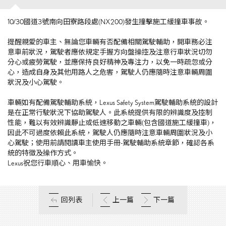
10/30國道3號南向田寮路段處(NX200)發生撞擊施工緩撞車事故。
提醒親愛的車主、無論您車輛有否配備相關駕駛輔助，開車務必注
意車前狀況，駕駛者應依規定手握方向盤操控及注意行車狀況切勿
分心或疲勞駕駛，並應保持良好精神及專注力，以免一時疏忽或分
心，造成自身及其他用路人之危害，駕駛人仍應隨時注意車輛周圍
狀況及小心駕駛。
車輛如有配備駕駛輔助系統，Lexus Safety System駕駛輔助系統的設計
是在正常行駛狀況下協助駕駛人。此系統提供有限的辨識度及控制
性能，難以有效辨識靜止或低速移動之車輛(包含國道施工緩撞車)，
因此不可過度依賴此系統，駕駛人仍應隨時注意車輛周圍狀況及小
心駕駛；使用前請閱讀車主使用手冊-駕駛輔助系統章節，確認各系
統的特徵及操作方式。
Lexus祝您行車順心、用車愉快。
回列表
上一篇
下一篇