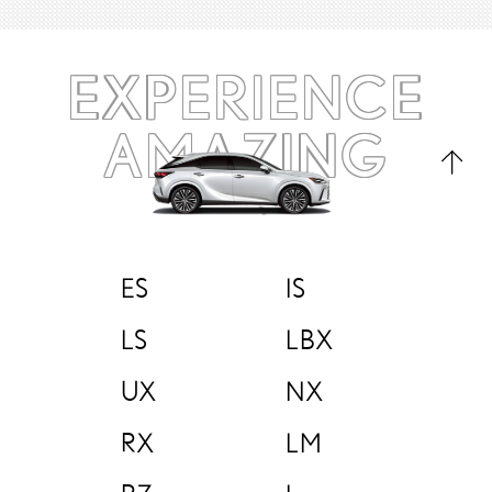
EXPERIENCE
AMAZING
ES
IS
LS
LBX
UX
NX
RX
LM